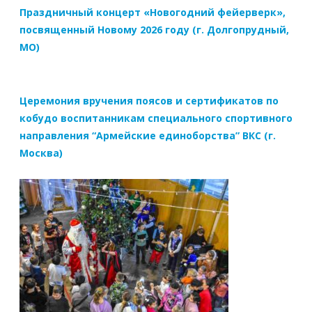
Праздничный концерт «Новогодний фейерверк»,
посвященный Новому 2026 году (г. Долгопрудный,
МО)
Церемония вручения поясов и сертификатов по
кобудо воспитанникам специального спортивного
направления “Армейские единоборства” ВКС (г.
Москва)