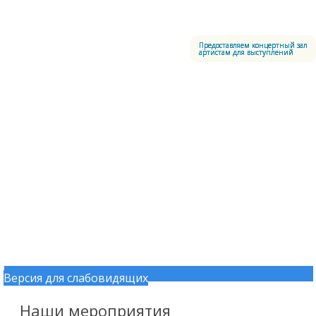
Меню
Центральный офицерский клуб Воздушно-космических сил
Предоставляем концертный зал
артистам для выступлений
Версия для слабовидящих
Перейти к содержимому
Наши мероприятия