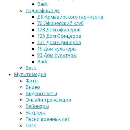
Back
подшефные дк
ДК Армавирского гарнизона
76 Офицерский клуб
123 Дом офицеров
126 Дом Офицеров
131 Дом Офицеров
15 Дом культуры
93 Дом Культуры
Back
Back
Мультимедиа
Фото
Видео
Видеоотчеты
Онлайн трансляции
Вебинары
Награды
Песни военных лет
Back