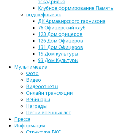
эскадрилья
Клубное формирование Память
подшефные дк
ДК Армавирского гарнизона
76 Офицерский клуб
123 Дом офицеров
126 Дом Офицеров
131 Дом Офицеров
15 Дом культуры
93 Дом Культуры
Мультимедиа
Фото
Видео
Видеоотчеты
Онлайн трансляции
Вебинары
Награды
Песни военных лет
Пресса
Информация
Структура ВКС