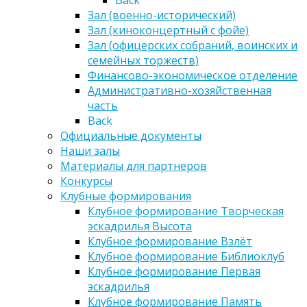
Зал (военно-исторический)
Зал (киноконцертный с фойе)
Зал (офицерских собраний, воинских и
семейных торжеств)
Финансово-экономическое отделение
Административно-хозяйственная
часть
Back
Официальные документы
Наши залы
Материалы для партнеров
Конкурсы
Клубные формирования
Клубное формирование Творческая
эскадрилья Высота
Клубное формирование Взлёт
Клубное формирование Библиоклуб
Клубное формирование Первая
эскадрилья
Клубное формирование Память