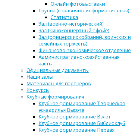
Онлайн фотовыставки
Группа (справочно-информационная)
Статистика
Зал (военно-исторический)
Зал (киноконцертный с фойе)
Зал (офицерских собраний, воинских и
семейных торжеств)
Финансово-экономическое отделение
Административно-хозяйственная
часть
Официальные документы
Наши залы
Материалы для партнеров
Конкурсы
Клубные формирования
Клубное формирование Творческая
эскадрилья Высота
Клубное формирование Взлёт
Клубное формирование Библиоклуб
Клубное формирование Первая