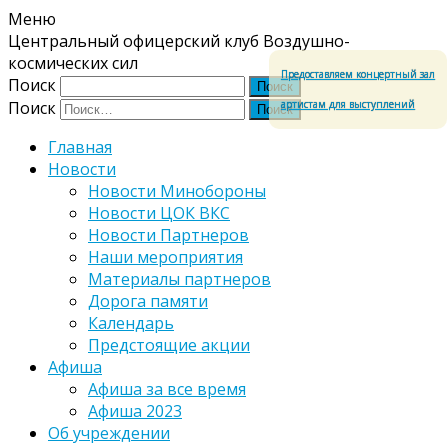
Меню
Центральный офицерский клуб Воздушно-
космических сил
Предоставляем концертный зал
Поиск
артистам для выступлений
Поиск
Главная
Новости
Новости Минобороны
Новости ЦОК ВКС
Новости Партнеров
Наши мероприятия
Материалы партнеров
Дорога памяти
Календарь
Предстоящие акции
Афиша
Афиша за все время
Афиша 2023
Об учреждении