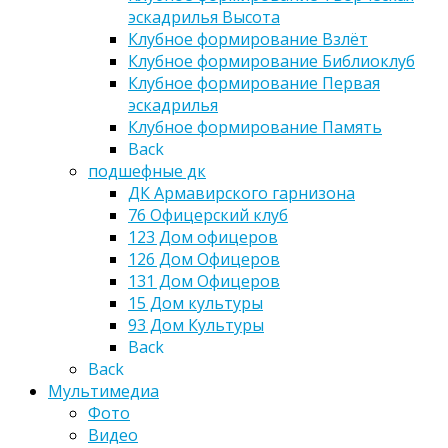
эскадрилья Высота
Клубное формирование Взлёт
Клубное формирование Библиоклуб
Клубное формирование Первая
эскадрилья
Клубное формирование Память
Back
подшефные дк
ДК Армавирского гарнизона
76 Офицерский клуб
123 Дом офицеров
126 Дом Офицеров
131 Дом Офицеров
15 Дом культуры
93 Дом Культуры
Back
Back
Мультимедиа
Фото
Видео