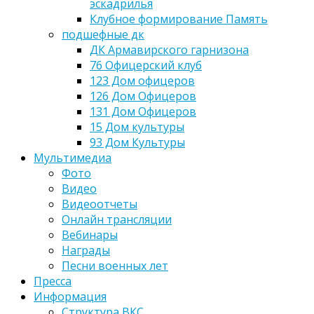
эскадрилья
Клубное формирование Память
подшефные дк
ДК Армавирского гарнизона
76 Офицерский клуб
123 Дом офицеров
126 Дом Офицеров
131 Дом Офицеров
15 Дом культуры
93 Дом Культуры
Мультимедиа
Фото
Видео
Видеоотчеты
Онлайн трансляции
Вебинары
Награды
Песни военных лет
Пресса
Информация
Структура ВКС