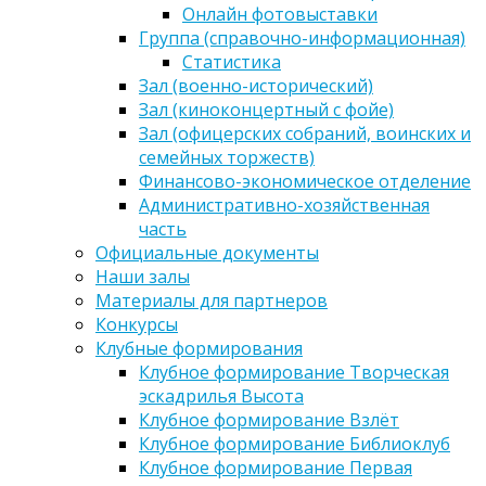
Онлайн фотовыставки
Группа (справочно-информационная)
Статистика
Зал (военно-исторический)
Зал (киноконцертный с фойе)
Зал (офицерских собраний, воинских и
семейных торжеств)
Финансово-экономическое отделение
Административно-хозяйственная
часть
Официальные документы
Наши залы
Материалы для партнеров
Конкурсы
Клубные формирования
Клубное формирование Творческая
эскадрилья Высота
Клубное формирование Взлёт
Клубное формирование Библиоклуб
Клубное формирование Первая