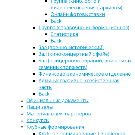
Группа (кино, фото и
видеообеспечения с архивом)
Онлайн фотовыставки
Back
Группа (справочно-информационная)
Статистика
Back
Зал (военно-исторический)
Зал (киноконцертный с фойе)
Зал (офицерских собраний, воинских и
семейных торжеств)
Финансово-экономическое отделение
Административно-хозяйственная
часть
Back
Официальные документы
Наши залы
Материалы для партнеров
Конкурсы
Клубные формирования
Клубное формирование Творческая