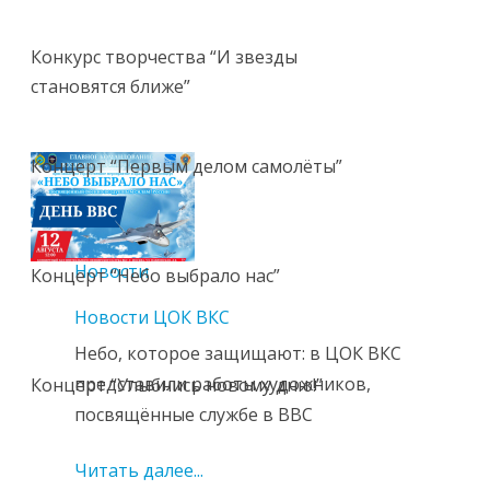
Конкурс творчества “И звезды
становятся ближе”
Концерт “Первым делом самолёты”
Новости
Новости
Концерт “Небо выбрало нас”
Новости ЦОК ВКС
Небо, которое защищают: в ЦОК ВКС
представили работы художников,
Концерт “Улыбнись новому дню!”
посвящённые службе в ВВС
Читать далее...