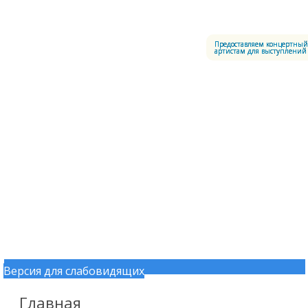
Меню
Центральный офицерский клуб Воздушно-космических сил
Предоставляем концертный
артистам для выступлений
Версия для слабовидящих
Перейти к содержимому
Главная