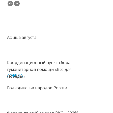
Афиша августа
Координационный пункт сбора
гуманитарной помощи «Все для
АФИША
Победы!»
Год единства народов России
Фотоконкурс “Я служу в ВКС – 2026”