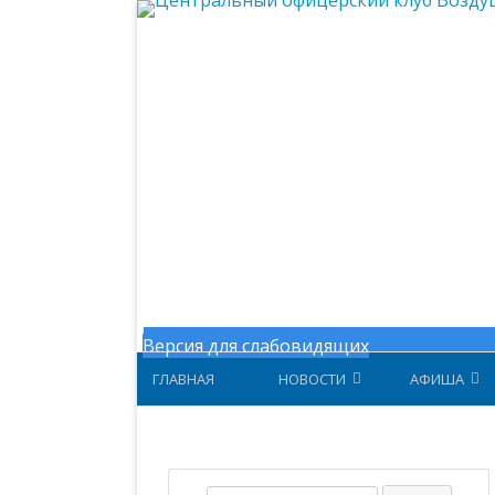
Центральный офицерский клу
Версия для слабовидящих
ГЛАВНАЯ
НОВОСТИ
АФИША
НОВОСТИ МИНОБОРОНЫ
АФИША ЗА 
НОВОСТИ ЦОК ВКС
АФИША 202