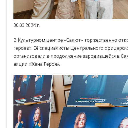
КЛУБНОЕ ФОРМИРОВАНИЕ
93 ДОМ КУЛЬТУРЫ
ЗАЛ (ОФИЦЕРСКИХ СОБРАНИЙ,
ПАМЯТЬ
ВОИНСКИХ И СЕМЕЙНЫХ
ТОРЖЕСТВ)
30.03.2024 г.
ФИНАНСОВО-ЭКОНОМИЧЕСКОЕ
В Культурном центре «Салют» торжественно отк
ОТДЕЛЕНИЕ
героев». Её специалисты Центрального офицерск
АДМИНИСТРАТИВНО-
организовали в продолжение зародившейся в Сам
ХОЗЯЙСТВЕННАЯ ЧАСТЬ
акции «Жена Героя».