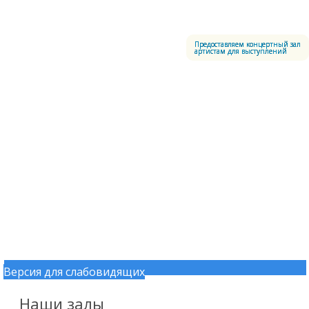
Меню
Центральный офицерский клуб Воздушно-космических сил
Предоставляем концертный зал
артистам для выступлений
Версия для слабовидящих
Перейти к содержимому
Наши залы