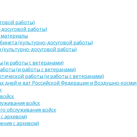
говой работы)
-досуговой работы)
 материалы
бинета (культурно-досуговой работы)
 (культурно-досуговой работы)
 (и работы с ветеранами)
аботы (и работы с ветеранами)
тической работы (и работы с ветеранами)
х дней и дат Российской Федерации и Воздушно-космич
к
 войск
луживания войск
го обслуживания войск
 с архивом)
чения с архивом)