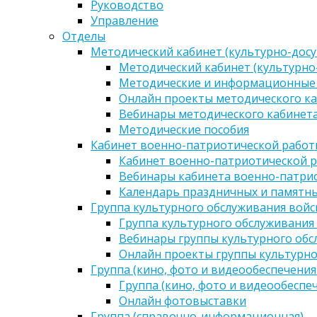
Руководство
Управление
Отделы
Методический кабинет (культурно-досу
Методический кабинет (культурно
Методические и информационные
Онлайн проекты методического ка
Вебинары методического кабинета
Методические пособия
Кабинет военно-патриотической работы
Кабинет военно-патриотической р
Вебинары кабинета военно-патрио
Календарь праздничных и памятны
Группа культурного обслуживания войс
Группа культурного обслуживания
Вебинары группы культурного обс
Онлайн проекты группы культурно
Группа (кино, фото и видеообеспечения
Группа (кино, фото и видеообеспе
Онлайн фотовыставки
Группа (справочно-информационная)