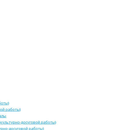
боты)
ой работы)
алы
культурно-досуговой работы)
урно-досуговой работы)