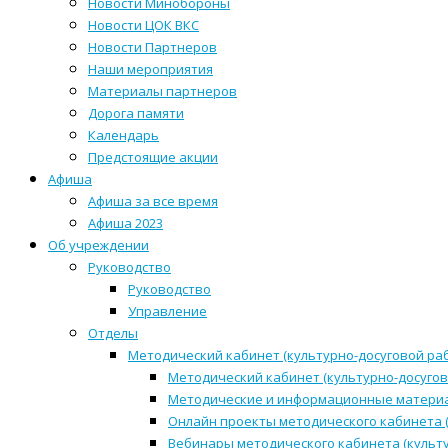
Новости Минобороны
Новости ЦОК ВКС
Новости Партнеров
Наши мероприятия
Материалы партнеров
Дорога памяти
Календарь
Предстоящие акции
Афиша
Афиша за все время
Афиша 2023
Об учреждении
Руководство
Руководство
Управление
Отделы
Методический кабинет (культурно-досуговой ра
Методический кабинет (культурно-досугов
Методические и информационные матери
Онлайн проекты методического кабинета (
Вебинары методического кабинета (культ