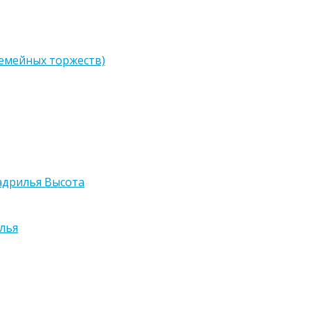
семейных торжеств)
адрилья Высота
лья