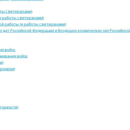
ты с ветеранами)
и работы с ветеранами)
й работы (и работы с ветеранами)
и дат Российской Федерации и Воздушно-космических сил Российск
ия войск
уживания войск
м)
архивом)
 торжеств)