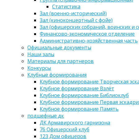
Статистика
Зал (военно-исторический)
Зал (киноконцертный с фойе)
Зал (офицерских собраний, воинских и 
Финансово-экономическое отделение
Административно-хозяйственная часть
Официальные документы
Наши залы
Материалы для партнеров
Конкурсы
Клубные формирования
Клубное формирование Творческая эск
Клубное формирование Взлёт
Клубное формирование Библиоклуб
Клубное формирование Первая эскадри
Клубное формирование Память
подшефные дк
ДК Армавирского гарнизона
76 Офицерский клуб
123 Дом офицеров