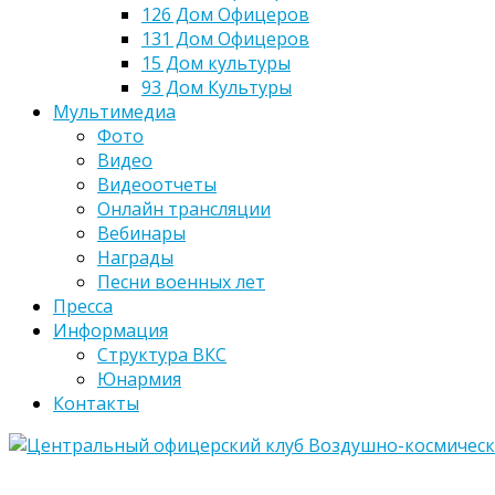
126 Дом Офицеров
131 Дом Офицеров
15 Дом культуры
93 Дом Культуры
Мультимедиа
Фото
Видео
Видеоотчеты
Онлайн трансляции
Вебинары
Награды
Песни военных лет
Пресса
Информация
Структура ВКС
Юнармия
Контакты