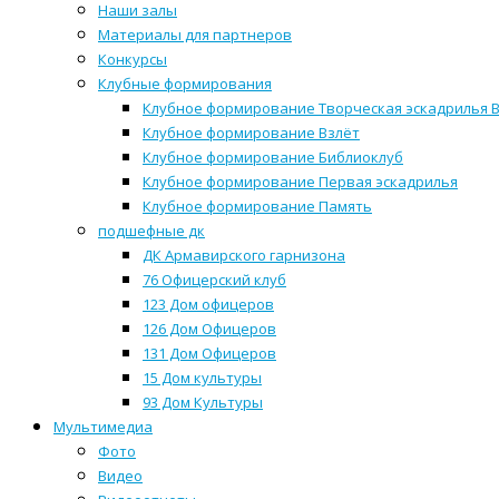
Наши залы
Материалы для партнеров
Конкурсы
Клубные формирования
Клубное формирование Творческая эскадрилья 
Клубное формирование Взлёт
Клубное формирование Библиоклуб
Клубное формирование Первая эскадрилья
Клубное формирование Память
подшефные дк
ДК Армавирского гарнизона
76 Офицерский клуб
123 Дом офицеров
126 Дом Офицеров
131 Дом Офицеров
15 Дом культуры
93 Дом Культуры
Мультимедиа
Фото
Видео