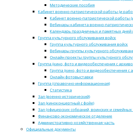
Методические пособия
Кабинет военно-патриотической работы (и рабо
Кабинет военно-патриотической работы (
Вебинары кабинета военно-патриотическо
Календарь праздничных и памятных дней 
Группа культурного обслуживания войск
Группа культурного обслуживания войск
Вебинары группы культурного обслуживан
Онлайн проекты группы культурного обсл
Группа (кино, фото и видеообеспечения с архиво
Группа (кино, фото и видеообеспечения с 
Онлайн фотовыставки
Группа (справочно-информационная)
Статистика
Зал (военно-исторический)
Зал (киноконцертный с фойе)
Зал (офицерских собраний, воинских и семейных
Финансово-экономическое отделение
Административно-хозяйственная часть
Официальные документы