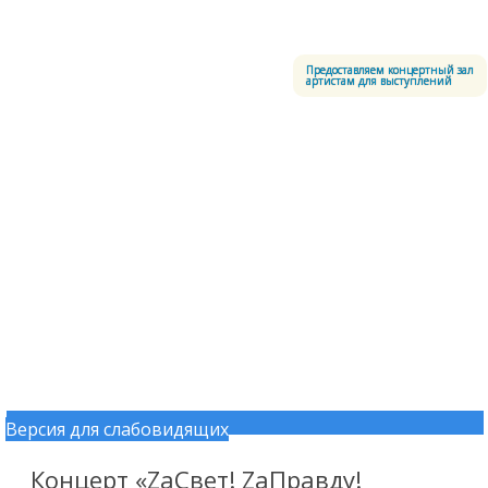
Меню
Центральный офицерский клуб Воздушно-космических сил
Предоставляем концертный зал
артистам для выступлений
Версия для слабовидящих
Перейти к содержимому
Концерт «ZаСвет! ZаПравду!