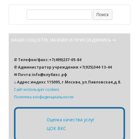
П
о
и
с
НАШИ СОЦСЕТИ, НАЖМИ И ПРИСОЕДИНИСЬ ⇒
к
✆ Телефон/факс:+7(499)237-05-84
✆ Администратор учреждения:+7(925)344-13-44
✉ Почта:info@клубвкс.рф
⌂ Адрес:индекс 115095, г.Москва, ул.Павловская,д.8.
Сайт использует cookies
Политика конфиденциальности
Оценка качества услуг
ЦОК ВКС