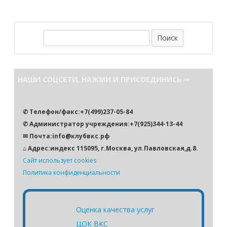
П
о
и
с
НАШИ СОЦСЕТИ, НАЖМИ И ПРИСОЕДИНИСЬ ⇒
к
✆ Телефон/факс:+7(499)237-05-84
✆ Администратор учреждения:+7(925)344-13-44
✉ Почта:info@клубвкс.рф
⌂ Адрес:индекс 115095, г.Москва, ул.Павловская,д.8.
Сайт использует cookies
Политика конфиденциальности
Оценка качества услуг
ЦОК ВКС