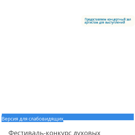
Меню
Центральный офицерский клуб Воздушно-космических сил
Предоставляем концертный зал
артистам для выступлений
Версия для слабовидящих
Перейти к содержимому
Фестиваль-конкурс духовых