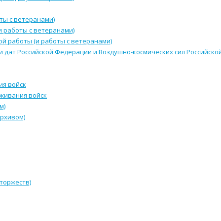
ты с ветеранами)
и работы с ветеранами)
й работы (и работы с ветеранами)
и дат Российской Федерации и Воздушно-космических сил Российск
ия войск
уживания войск
м)
архивом)
 торжеств)