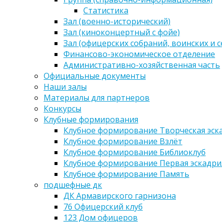
Статистика
Зал (военно-исторический)
Зал (киноконцертный с фойе)
Зал (офицерских собраний, воинских и 
Финансово-экономическое отделение
Административно-хозяйственная часть
Официальные документы
Наши залы
Материалы для партнеров
Конкурсы
Клубные формирования
Клубное формирование Творческая эск
Клубное формирование Взлёт
Клубное формирование Библиоклуб
Клубное формирование Первая эскадри
Клубное формирование Память
подшефные дк
ДК Армавирского гарнизона
76 Офицерский клуб
123 Дом офицеров