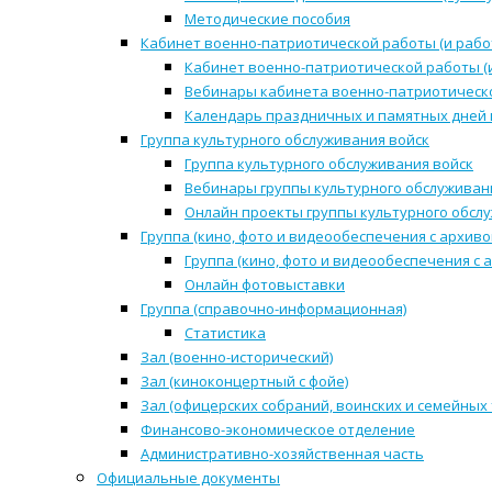
Методические пособия
Кабинет военно-патриотической работы (и рабо
Кабинет военно-патриотической работы (
Вебинары кабинета военно-патриотическо
Календарь праздничных и памятных дней 
Группа культурного обслуживания войск
Группа культурного обслуживания войск
Вебинары группы культурного обслуживан
Онлайн проекты группы культурного обсл
Группа (кино, фото и видеообеспечения с архиво
Группа (кино, фото и видеообеспечения с 
Онлайн фотовыставки
Группа (справочно-информационная)
Статистика
Зал (военно-исторический)
Зал (киноконцертный с фойе)
Зал (офицерских собраний, воинских и семейных
Финансово-экономическое отделение
Административно-хозяйственная часть
Официальные документы