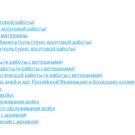
говой работы)
-досуговой работы)
 материалы
бинета (культурно-досуговой работы)
 (культурно-досуговой работы)
 (и работы с ветеранами)
аботы (и работы с ветеранами)
тической работы (и работы с ветеранами)
х дней и дат Российской Федерации и Воздушно-космич
к
 войск
луживания войск
го обслуживания войск
 с архивом)
чения с архивом)