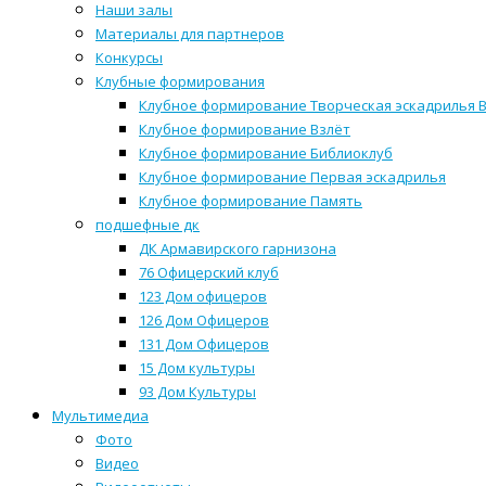
Наши залы
Материалы для партнеров
Конкурсы
Клубные формирования
Клубное формирование Творческая эскадрилья 
Клубное формирование Взлёт
Клубное формирование Библиоклуб
Клубное формирование Первая эскадрилья
Клубное формирование Память
подшефные дк
ДК Армавирского гарнизона
76 Офицерский клуб
123 Дом офицеров
126 Дом Офицеров
131 Дом Офицеров
15 Дом культуры
93 Дом Культуры
Мультимедиа
Фото
Видео