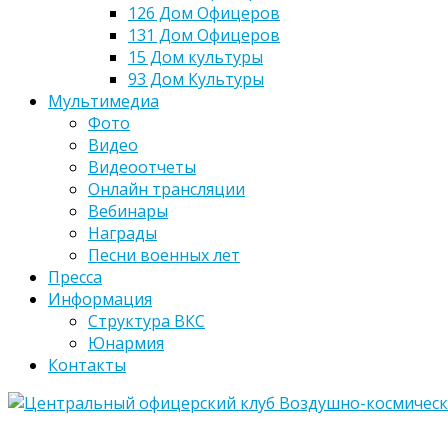
126 Дом Офицеров
131 Дом Офицеров
15 Дом культуры
93 Дом Культуры
Мультимедиа
Фото
Видео
Видеоотчеты
Онлайн трансляции
Вебинары
Награды
Песни военных лет
Пресса
Информация
Структура ВКС
Юнармия
Контакты