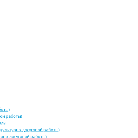
боты)
ой работы)
алы
культурно-досуговой работы)
урно-досуговой работы)