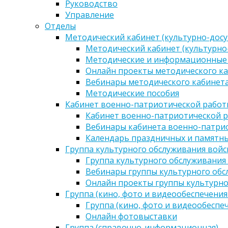
Руководство
Управление
Отделы
Методический кабинет (культурно-досу
Методический кабинет (культурно
Методические и информационные
Онлайн проекты методического ка
Вебинары методического кабинета
Методические пособия
Кабинет военно-патриотической работы
Кабинет военно-патриотической р
Вебинары кабинета военно-патрио
Календарь праздничных и памятны
Группа культурного обслуживания войс
Группа культурного обслуживания
Вебинары группы культурного обс
Онлайн проекты группы культурно
Группа (кино, фото и видеообеспечения
Группа (кино, фото и видеообеспе
Онлайн фотовыставки
Группа (справочно-информационная)