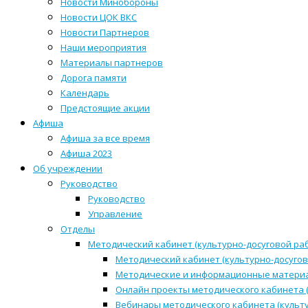
Новости Минобороны
Новости ЦОК ВКС
Новости Партнеров
Наши мероприятия
Материалы партнеров
Дорога памяти
Календарь
Предстоящие акции
Афиша
Афиша за все время
Афиша 2023
Об учреждении
Руководство
Руководство
Управление
Отделы
Методический кабинет (культурно-досуговой ра
Методический кабинет (культурно-досугов
Методические и информационные матери
Онлайн проекты методического кабинета (
Вебинары методического кабинета (культ