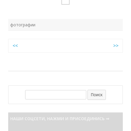
фотографии
Навигация
<<
>>
по
записям
П
о
и
с
НАШИ СОЦСЕТИ, НАЖМИ И ПРИСОЕДИНИСЬ ⇒
к