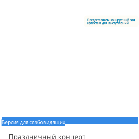
Меню
Центральный офицерский клуб Воздушно-космических сил
Предоставляем концертный зал
артистам для выступлений
Версия для слабовидящих
Перейти к содержимому
Праздничный концерт