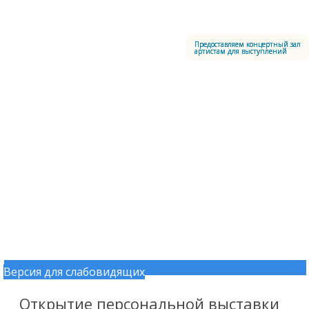
Меню
Центральный офицерский клуб Воздушно-космических сил
Предоставляем концертный зал
артистам для выступлений
Версия для слабовидящих
Перейти к содержимому
Открытие персональной выставки