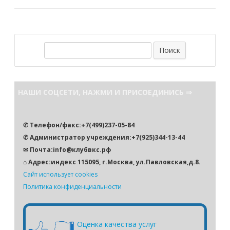
П
о
и
с
НАШИ СОЦСЕТИ, НАЖМИ И ПРИСОЕДИНИСЬ ⇒
к
✆ Телефон/факс:+7(499)237-05-84
✆ Администратор учреждения:+7(925)344-13-44
✉ Почта:info@клубвкс.рф
⌂ Адрес:индекс 115095, г.Москва, ул.Павловская,д.8.
Сайт использует cookies
Политика конфиденциальности
Оценка качества услуг