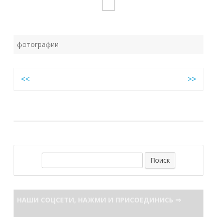
фотографии
Навигация
<<
>>
по
записям
П
о
и
с
НАШИ СОЦСЕТИ, НАЖМИ И ПРИСОЕДИНИСЬ ⇒
к