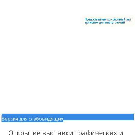
Меню
Центральный офицерский клуб Воздушно-космических сил
Предоставляем концертный зал
артистам для выступлений
Версия для слабовидящих
Перейти к содержимому
Открытие выставки графических и