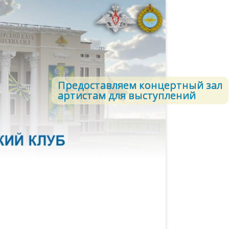
Предоставляем концертный зал
артистам для выступлений