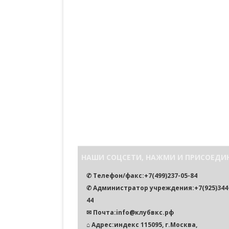
НАШИ СОЦСЕТИ, НАЖМИ И ПРИСОЕДИ
✆ Телефон/факс:+7(499)237-05-84
✆ Администратор учреждения:+7(925)344-
44
✉ Почта:info@клубвкс.рф
⌂ Адрес:индекс 115095, г.Москва,