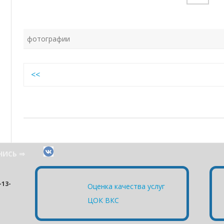
фотографии
Навигация
<<
по
записям
НИСЬ ⇒
13-
Оценка качества услуг
ЦОК ВКС