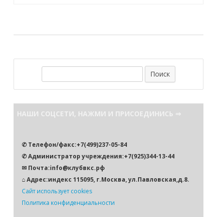
по
записям
П
о
и
с
НАШИ СОЦСЕТИ, НАЖМИ И ПРИСОЕДИНИСЬ ⇒
к
✆ Телефон/факс:+7(499)237-05-84
✆ Администратор учреждения:+7(925)344-13-44
✉ Почта:info@клубвкс.рф
⌂ Адрес:индекс 115095, г.Москва, ул.Павловская,д.8.
Сайт использует cookies
Политика конфиденциальности