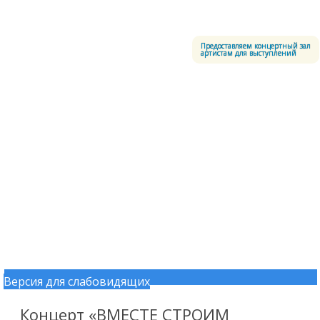
Меню
Центральный офицерский клуб Воздушно-космических сил
Предоставляем концертный зал
артистам для выступлений
Версия для слабовидящих
Перейти к содержимому
Концерт «ВМЕСТЕ СТРОИМ