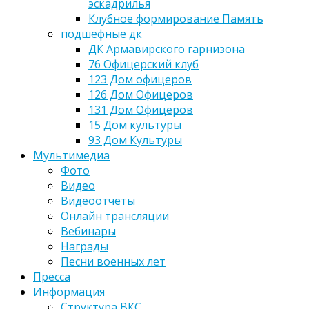
эскадрилья
Клубное формирование Память
подшефные дк
ДК Армавирского гарнизона
76 Офицерский клуб
123 Дом офицеров
126 Дом Офицеров
131 Дом Офицеров
15 Дом культуры
93 Дом Культуры
Мультимедиа
Фото
Видео
Видеоотчеты
Онлайн трансляции
Вебинары
Награды
Песни военных лет
Пресса
Информация
Структура ВКС