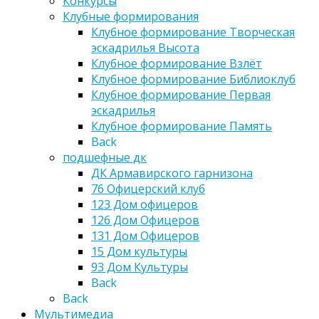
Конкурсы
Клубные формирования
Клубное формирование Творческая
эскадрилья Высота
Клубное формирование Взлёт
Клубное формирование Библиоклуб
Клубное формирование Первая
эскадрилья
Клубное формирование Память
Back
подшефные дк
ДК Армавирского гарнизона
76 Офицерский клуб
123 Дом офицеров
126 Дом Офицеров
131 Дом Офицеров
15 Дом культуры
93 Дом Культуры
Back
Back
Мультимедиа