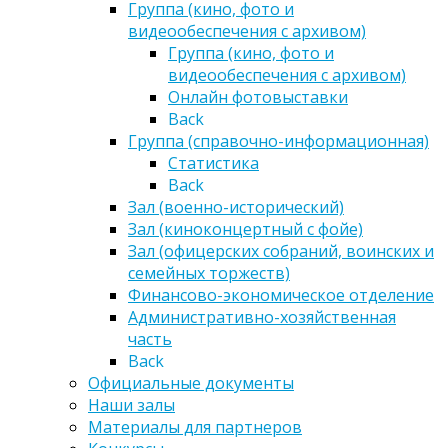
Группа (кино, фото и
видеообеспечения с архивом)
Группа (кино, фото и
видеообеспечения с архивом)
Онлайн фотовыставки
Back
Группа (справочно-информационная)
Статистика
Back
Зал (военно-исторический)
Зал (киноконцертный с фойе)
Зал (офицерских собраний, воинских и
семейных торжеств)
Финансово-экономическое отделение
Административно-хозяйственная
часть
Back
Официальные документы
Наши залы
Материалы для партнеров