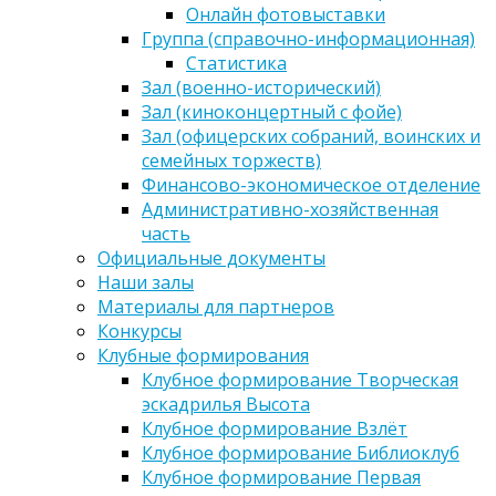
Онлайн фотовыставки
Группа (справочно-информационная)
Статистика
Зал (военно-исторический)
Зал (киноконцертный с фойе)
Зал (офицерских собраний, воинских и
семейных торжеств)
Финансово-экономическое отделение
Административно-хозяйственная
часть
Официальные документы
Наши залы
Материалы для партнеров
Конкурсы
Клубные формирования
Клубное формирование Творческая
эскадрилья Высота
Клубное формирование Взлёт
Клубное формирование Библиоклуб
Клубное формирование Первая