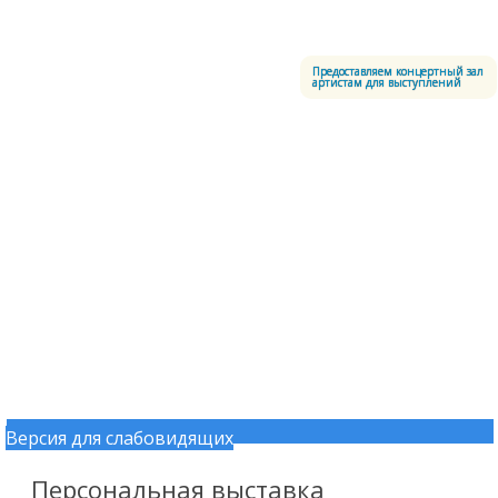
Меню
Центральный офицерский клуб Воздушно-космических сил
Предоставляем концертный зал
артистам для выступлений
Версия для слабовидящих
Перейти к содержимому
Персональная выставка