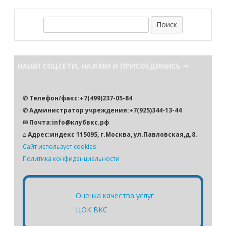
П
о
и
с
НАШИ СОЦСЕТИ, НАЖМИ И ПРИСОЕДИНИСЬ ⇒
к
✆ Телефон/факс:+7(499)237-05-84
✆ Администратор учреждения:+7(925)344-13-44
✉ Почта:info@клубвкс.рф
⌂ Адрес:индекс 115095, г.Москва, ул.Павловская,д.8.
Сайт использует cookies
Политика конфиденциальности
Оценка качества услуг
ЦОК ВКС