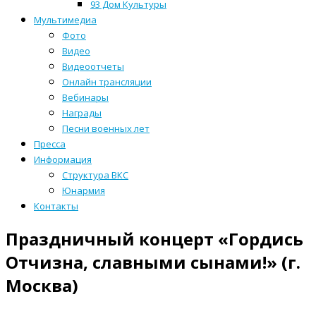
93 Дом Культуры
Мультимедиа
Фото
Видео
Видеоотчеты
Онлайн трансляции
Вебинары
Награды
Песни военных лет
Пресса
Информация
Структура ВКС
Юнармия
Контакты
Праздничный концерт «Гордись
Отчизна, славными сынами!» (г.
Москва)