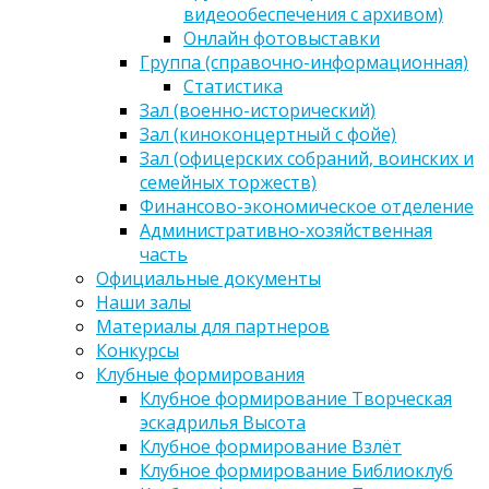
видеообеспечения с архивом)
Онлайн фотовыставки
Группа (справочно-информационная)
Статистика
Зал (военно-исторический)
Зал (киноконцертный с фойе)
Зал (офицерских собраний, воинских и
семейных торжеств)
Финансово-экономическое отделение
Административно-хозяйственная
часть
Официальные документы
Наши залы
Материалы для партнеров
Конкурсы
Клубные формирования
Клубное формирование Творческая
эскадрилья Высота
Клубное формирование Взлёт
Клубное формирование Библиоклуб