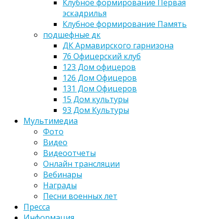
Клубное формирование Первая
эскадрилья
Клубное формирование Память
подшефные дк
ДК Армавирского гарнизона
76 Офицерский клуб
123 Дом офицеров
126 Дом Офицеров
131 Дом Офицеров
15 Дом культуры
93 Дом Культуры
Мультимедиа
Фото
Видео
Видеоотчеты
Онлайн трансляции
Вебинары
Награды
Песни военных лет
Пресса
Информация