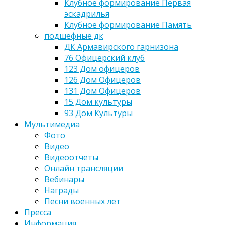
Клубное формирование Первая
эскадрилья
Клубное формирование Память
подшефные дк
ДК Армавирского гарнизона
76 Офицерский клуб
123 Дом офицеров
126 Дом Офицеров
131 Дом Офицеров
15 Дом культуры
93 Дом Культуры
Мультимедиа
Фото
Видео
Видеоотчеты
Онлайн трансляции
Вебинары
Награды
Песни военных лет
Пресса
Информация