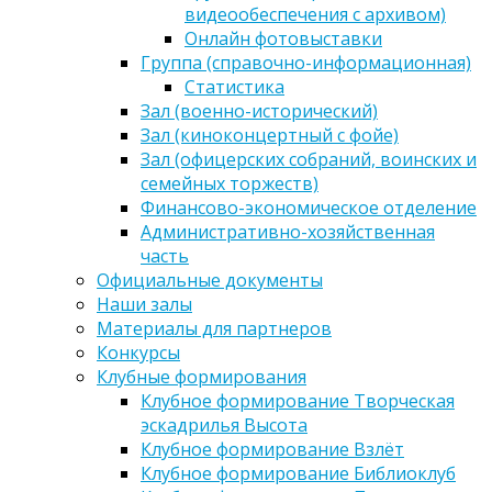
видеообеспечения с архивом)
Онлайн фотовыставки
Группа (справочно-информационная)
Статистика
Зал (военно-исторический)
Зал (киноконцертный с фойе)
Зал (офицерских собраний, воинских и
семейных торжеств)
Финансово-экономическое отделение
Административно-хозяйственная
часть
Официальные документы
Наши залы
Материалы для партнеров
Конкурсы
Клубные формирования
Клубное формирование Творческая
эскадрилья Высота
Клубное формирование Взлёт
Клубное формирование Библиоклуб