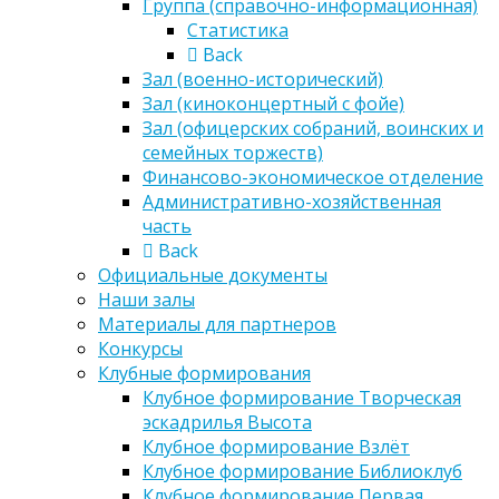
Группа (справочно-информационная)
Статистика
Back
Зал (военно-исторический)
Зал (киноконцертный с фойе)
Зал (офицерских собраний, воинских и
семейных торжеств)
Финансово-экономическое отделение
Административно-хозяйственная
часть
Back
Официальные документы
Наши залы
Материалы для партнеров
Конкурсы
Клубные формирования
Клубное формирование Творческая
эскадрилья Высота
Клубное формирование Взлёт
Клубное формирование Библиоклуб
Клубное формирование Первая