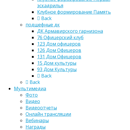
эскадрилья
Клубное формирование Память
Back
подшефные дк
ДК Армавирского гарнизона
76 Офицерский клуб
123 Дом офицеров
126 Дом Офицеров
131 Дом Офицеров
15 Дом культуры
93 Дом Культуры
Back
Back
Мультимедиа
Фото
Видео
Видеоотчеты
Онлайн трансляции
Вебинары
Награды