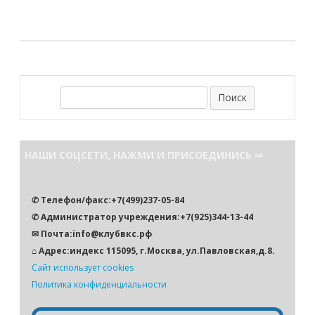
записям
П
о
и
с
НАШИ СОЦСЕТИ, НАЖМИ И ПРИСОЕДИНИСЬ ⇒
к
✆ Телефон/факс:+7(499)237-05-84
✆ Администратор учреждения:+7(925)344-13-44
✉ Почта:info@клубвкс.рф
⌂ Адрес:индекс 115095, г.Москва, ул.Павловская,д.8.
Сайт использует cookies
Политика конфиденциальности