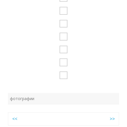
фотографии
Навигация
<<
>>
по