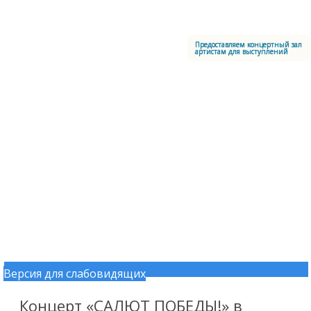
Меню
Центральный офицерский клуб Воздушно-космических сил
Предоставляем концертный зал
артистам для выступлений
Версия для слабовидящих
Перейти к содержимому
Концерт «САЛЮТ ПОБЕДЫ!» в