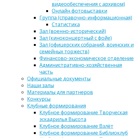
видеообеспечения с архивом)
Онлайн фотовыставки
Группа (справочно-информационная)
Статистика
Зал (военно-исторический)
Зал (киноконцертный с фойе)
Зал (офицерских собраний, воинских и
семейных торжеств)
Финансово-экономическое отделение
Административно-хозяйственная
часть
Официальные документы
Наши залы
Материалы для партнеров
Конкурсы
Клубные формирования
Клубное формирование Творческая
эскадрилья Высота
Клубное формирование Взлёт
Клубное формирование Библиоклуб