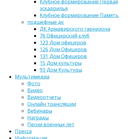
Клубное формирование Первая
эскадрилья
Клубное формирование Память
подшефные дк
ДК Армавирского гарнизона
76 Офицерский клуб
123 Дом офицеров
126 Дом Офицеров
131 Дом Офицеров
15 Дом культуры
93 Дом Культуры
Мультимедиа
Фото
Видео
Видеоотчеты
Онлайн трансляции
Вебинары
Награды
Песни военных лет
Пресса
Информация