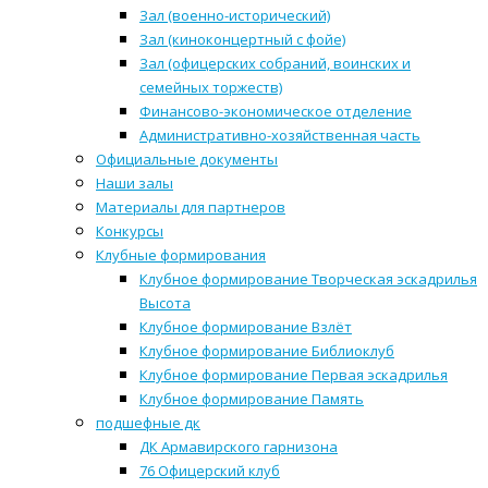
Зал (военно-исторический)
Зал (киноконцертный с фойе)
Зал (офицерских собраний, воинских и
семейных торжеств)
Финансово-экономическое отделение
Административно-хозяйственная часть
Официальные документы
Наши залы
Материалы для партнеров
Конкурсы
Клубные формирования
Клубное формирование Творческая эскадрилья
Высота
Клубное формирование Взлёт
Клубное формирование Библиоклуб
Клубное формирование Первая эскадрилья
Клубное формирование Память
подшефные дк
ДК Армавирского гарнизона
76 Офицерский клуб