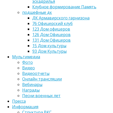
эскадрилья
Клубное формирование Память
подшефные дк
ДК Армавирского гарнизона
76 Офицерский клуб
123 Дом офицеров
126 Дом Офицеров
131 Дом Офицеров
15 Дом культуры
93 Дом Культуры
Мультимедиа
Фото
Видео
Видеоотчеты
Онлайн трансляции
Вебинары
Награды
Песни военных лет
Пресса
Информация
Структура ВКС