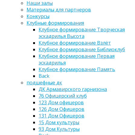
Наши залы
Материалы для партнеров
Конкурсы
Клубные формирования
Клубное формирование Творческая
эскадрилья Высота
Клубное формирование Взлёт
Клубное формирование Библиоклуб
Клубное формирование Первая
эскадрилья
Клубное формирование Память
Back
подшефные дк
ДК Армавирского гарнизона
76 Офицерский клуб
123 Дом офицеров
126 Дом Офицеров
131 Дом Офицеров
15 Дом культуры
93 Дом Культуры