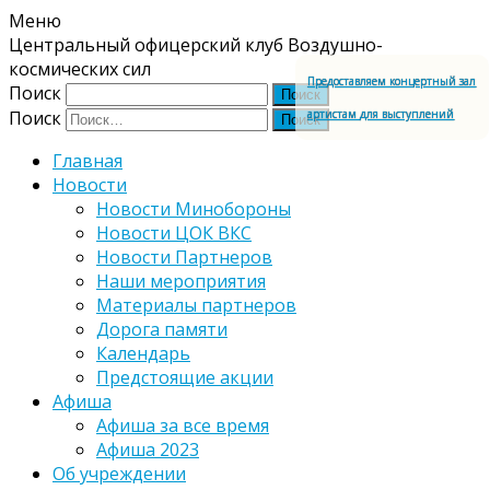
Меню
Центральный офицерский клуб Воздушно-
космических сил
Предоставляем концертный зал
Поиск
артистам для выступлений
Поиск
Главная
Новости
Новости Минобороны
Новости ЦОК ВКС
Новости Партнеров
Наши мероприятия
Материалы партнеров
Дорога памяти
Календарь
Предстоящие акции
Афиша
Афиша за все время
Афиша 2023
Об учреждении