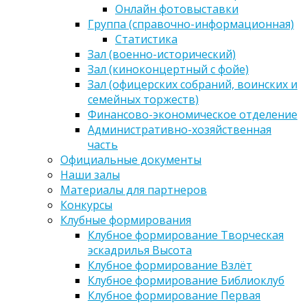
Онлайн фотовыставки
Группа (справочно-информационная)
Статистика
Зал (военно-исторический)
Зал (киноконцертный с фойе)
Зал (офицерских собраний, воинских и
семейных торжеств)
Финансово-экономическое отделение
Административно-хозяйственная
часть
Официальные документы
Наши залы
Материалы для партнеров
Конкурсы
Клубные формирования
Клубное формирование Творческая
эскадрилья Высота
Клубное формирование Взлёт
Клубное формирование Библиоклуб
Клубное формирование Первая