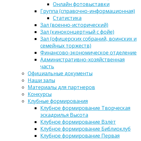
Онлайн фотовыставки
Группа (справочно-информационная)
Статистика
Зал (военно-исторический)
Зал (киноконцертный с фойе)
Зал (офицерских собраний, воинских и
семейных торжеств)
Финансово-экономическое отделение
Административно-хозяйственная
часть
Официальные документы
Наши залы
Материалы для партнеров
Конкурсы
Клубные формирования
Клубное формирование Творческая
эскадрилья Высота
Клубное формирование Взлёт
Клубное формирование Библиоклуб
Клубное формирование Первая