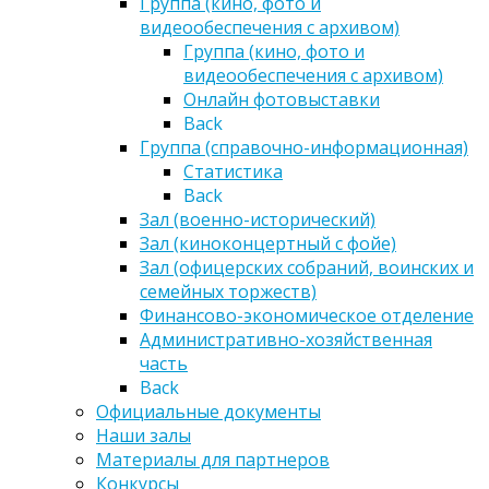
Группа (кино, фото и
видеообеспечения с архивом)
Группа (кино, фото и
видеообеспечения с архивом)
Онлайн фотовыставки
Back
Группа (справочно-информационная)
Статистика
Back
Зал (военно-исторический)
Зал (киноконцертный с фойе)
Зал (офицерских собраний, воинских и
семейных торжеств)
Финансово-экономическое отделение
Административно-хозяйственная
часть
Back
Официальные документы
Наши залы
Материалы для партнеров
Конкурсы