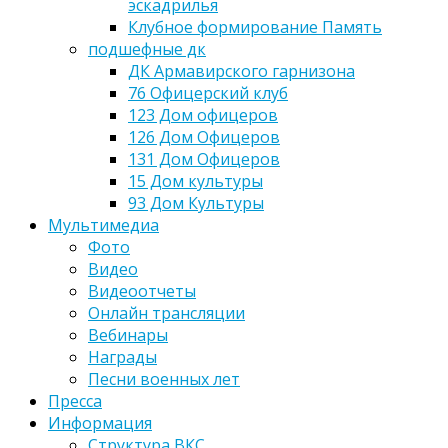
эскадрилья
Клубное формирование Память
подшефные дк
ДК Армавирского гарнизона
76 Офицерский клуб
123 Дом офицеров
126 Дом Офицеров
131 Дом Офицеров
15 Дом культуры
93 Дом Культуры
Мультимедиа
Фото
Видео
Видеоотчеты
Онлайн трансляции
Вебинары
Награды
Песни военных лет
Пресса
Информация
Структура ВКС