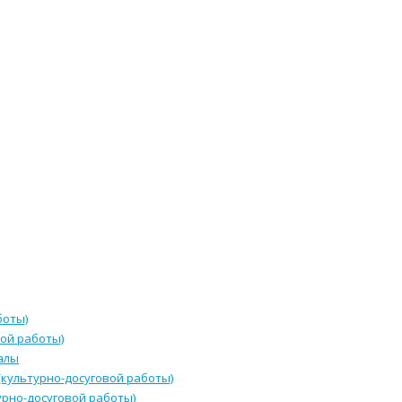
боты)
ой работы)
алы
культурно-досуговой работы)
урно-досуговой работы)