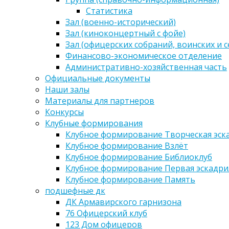
Статистика
Зал (военно-исторический)
Зал (киноконцертный с фойе)
Зал (офицерских собраний, воинских и 
Финансово-экономическое отделение
Административно-хозяйственная часть
Официальные документы
Наши залы
Материалы для партнеров
Конкурсы
Клубные формирования
Клубное формирование Творческая эск
Клубное формирование Взлёт
Клубное формирование Библиоклуб
Клубное формирование Первая эскадри
Клубное формирование Память
подшефные дк
ДК Армавирского гарнизона
76 Офицерский клуб
123 Дом офицеров