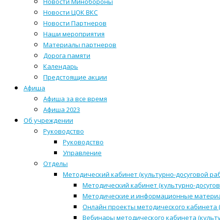
Новости Минобороны
Новости ЦОК ВКС
Новости Партнеров
Наши мероприятия
Материалы партнеров
Дорога памяти
Календарь
Предстоящие акции
Афиша
Афиша за все время
Афиша 2023
Об учреждении
Руководство
Руководство
Управление
Отделы
Методический кабинет (культурно-досуговой ра
Методический кабинет (культурно-досугов
Методические и информационные матери
Онлайн проекты методического кабинета (
Вебинары методического кабинета (культ