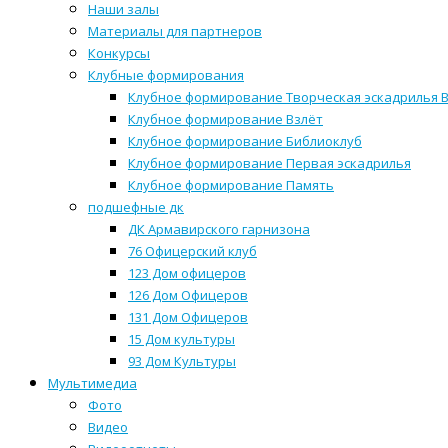
Наши залы
Материалы для партнеров
Конкурсы
Клубные формирования
Клубное формирование Творческая эскадрилья 
Клубное формирование Взлёт
Клубное формирование Библиоклуб
Клубное формирование Первая эскадрилья
Клубное формирование Память
подшефные дк
ДК Армавирского гарнизона
76 Офицерский клуб
123 Дом офицеров
126 Дом Офицеров
131 Дом Офицеров
15 Дом культуры
93 Дом Культуры
Мультимедиа
Фото
Видео