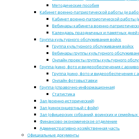
Методические пособия
Кабинет военно-патриотической работы (и рабо
Кабинет военно-патриотической работы (
Вебинары кабинета военно-патриотическо
Календарь праздничных и памятных дней 
Группа культурного обслуживания войск
Группа культурного обслуживания войск
Вебинары группы культурного обслуживан
Онлайн проекты группы культурного обсл
Группа (кино, фото и видеообеспечения с архиво
Группа (кино, фото и видеообеспечения с 
Онлайн фотовыставки
Группа (справочно-информационная)
Статистика
Зал (военно-исторический)
Зал (киноконцертный с фойе)
Зал (офицерских собраний, воинских и семейных
Финансово-экономическое отделение
Административно-хозяйственная часть
Официальные документы