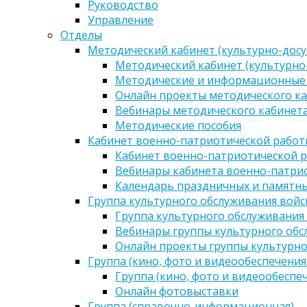
Руководство
Управление
Отделы
Методический кабинет (культурно-досу
Методический кабинет (культурно
Методические и информационные
Онлайн проекты методического ка
Вебинары методического кабинета
Методические пособия
Кабинет военно-патриотической работы
Кабинет военно-патриотической р
Вебинары кабинета военно-патрио
Календарь праздничных и памятны
Группа культурного обслуживания войс
Группа культурного обслуживания
Вебинары группы культурного обс
Онлайн проекты группы культурно
Группа (кино, фото и видеообеспечения
Группа (кино, фото и видеообеспе
Онлайн фотовыставки
Группа (справочно-информационная)