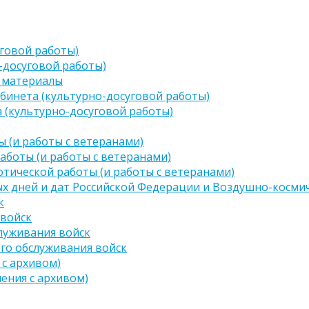
говой работы)
-досуговой работы)
 материалы
бинета (культурно-досуговой работы)
 (культурно-досуговой работы)
 (и работы с ветеранами)
аботы (и работы с ветеранами)
тической работы (и работы с ветеранами)
х дней и дат Российской Федерации и Воздушно-космич
к
 войск
луживания войск
го обслуживания войск
 с архивом)
чения с архивом)