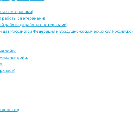
ты с ветеранами)
и работы с ветеранами)
й работы (и работы с ветеранами)
и дат Российской Федерации и Воздушно-космических сил Российск
ия войск
уживания войск
м)
архивом)
 торжеств)