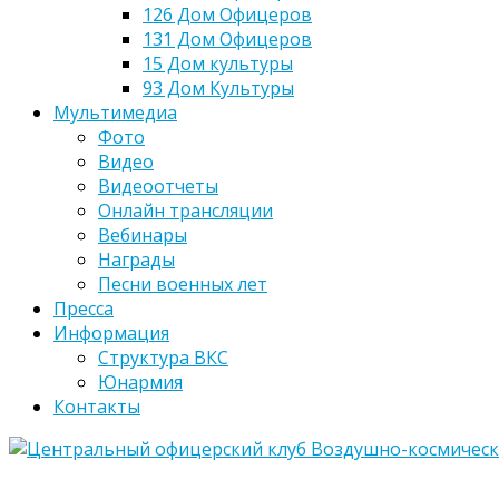
126 Дом Офицеров
131 Дом Офицеров
15 Дом культуры
93 Дом Культуры
Мультимедиа
Фото
Видео
Видеоотчеты
Онлайн трансляции
Вебинары
Награды
Песни военных лет
Пресса
Информация
Структура ВКС
Юнармия
Контакты