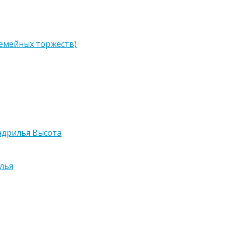
семейных торжеств)
адрилья Высота
лья