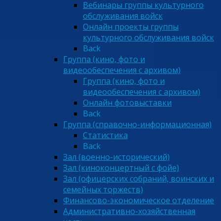
Вебинары группы культурного
обслуживания войск
Онлайн проекты группы
культурного обслуживания войск
Back
Группа (кино, фото и
видеообеспечения с архивом)
Группа (кино, фото и
видеообеспечения с архивом)
Онлайн фотовыставки
Back
Группа (справочно-информационная)
Статистика
Back
Зал (военно-исторический)
Зал (киноконцертный с фойе)
Зал (офицерских собраний, воинских и
семейных торжеств)
Финансово-экономическое отделение
Административно-хозяйственная