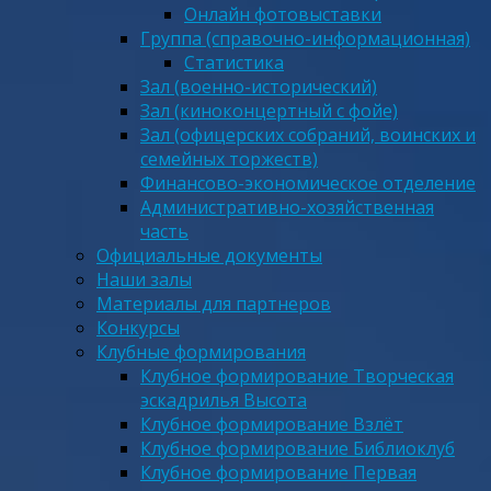
Онлайн фотовыставки
Группа (справочно-информационная)
Статистика
Зал (военно-исторический)
Зал (киноконцертный с фойе)
Зал (офицерских собраний, воинских и
семейных торжеств)
Финансово-экономическое отделение
Административно-хозяйственная
часть
Официальные документы
Наши залы
Материалы для партнеров
Конкурсы
Клубные формирования
Клубное формирование Творческая
эскадрилья Высота
Клубное формирование Взлёт
Клубное формирование Библиоклуб
Клубное формирование Первая