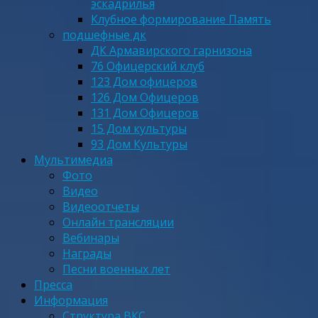
эскадрилья
Клубное формирование Память
подшефные дк
ДК Армавирского гарнизона
76 Офицерский клуб
123 Дом офицеров
126 Дом Офицеров
131 Дом Офицеров
15 Дом культуры
93 Дом Культуры
Мультимедиа
Фото
Видео
Видеоотчеты
Онлайн трансляции
Вебинары
Награды
Песни военных лет
Пресса
Информация
Структура ВКС