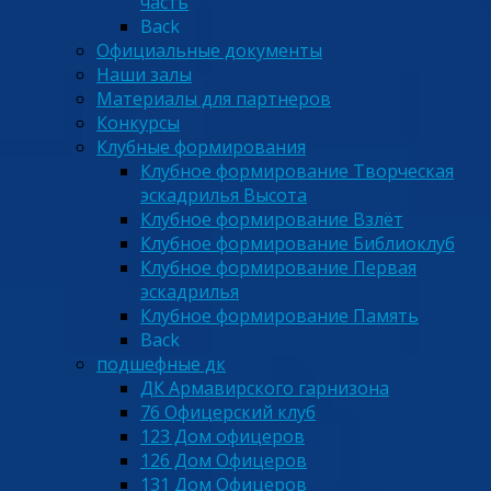
часть
Back
Официальные документы
Наши залы
Материалы для партнеров
Конкурсы
Клубные формирования
Клубное формирование Творческая
эскадрилья Высота
Клубное формирование Взлёт
Клубное формирование Библиоклуб
Клубное формирование Первая
эскадрилья
Клубное формирование Память
Back
подшефные дк
ДК Армавирского гарнизона
76 Офицерский клуб
123 Дом офицеров
126 Дом Офицеров
131 Дом Офицеров