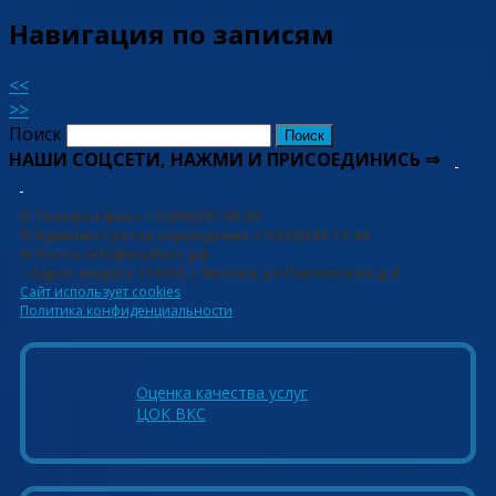
Навигация по записям
<<
>>
Поиск
НАШИ СОЦСЕТИ, НАЖМИ И ПРИСОЕДИНИСЬ ⇒
✆ Телефон/факс:+7(499)237-05-84
✆ Администратор учреждения:+7(925)344-13-44
✉ Почта:info@клубвкс.рф
⌂ Адрес:индекс 115095, г.Москва, ул.Павловская,д.8.
Сайт использует cookies
Политика конфиденциальности
Оценка качества услуг
ЦОК ВКС