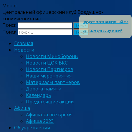
Меню
Центральный офицерский клуб Воздушно-
космических сил
Предоставляем концертный зал
Поиск
артистам для выступлений
Поиск
Главная
Новости
Новости Минобороны
Новости ЦОК ВКС
Новости Партнеров
Наши мероприятия
Материалы партнеров
Дорога памяти
Календарь
Предстоящие акции
Афиша
Афиша за все время
Афиша 2023
Об учреждении