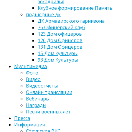
эскадрилья
Клубное формирование Память
подшефные дк
ДК Армавирского гарнизона
76 Офицерский клуб
123 Дом офицеров
126 Дом Офицеров
131 Дом Офицеров
15 Дом культуры
93 Дом Культуры
Мультимедиа
Фото
Видео
Видеоотчеты
Онлайн трансляции
Вебинары
Награды
Песни военных лет
Пресса
Информация
Структура ВКС