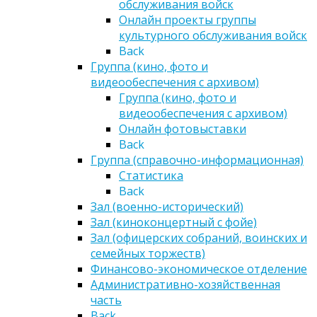
обслуживания войск
Онлайн проекты группы
культурного обслуживания войск
Back
Группа (кино, фото и
видеообеспечения с архивом)
Группа (кино, фото и
видеообеспечения с архивом)
Онлайн фотовыставки
Back
Группа (справочно-информационная)
Статистика
Back
Зал (военно-исторический)
Зал (киноконцертный с фойе)
Зал (офицерских собраний, воинских и
семейных торжеств)
Финансово-экономическое отделение
Административно-хозяйственная
часть
Back