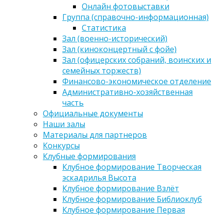
Онлайн фотовыставки
Группа (справочно-информационная)
Статистика
Зал (военно-исторический)
Зал (киноконцертный с фойе)
Зал (офицерских собраний, воинских и
семейных торжеств)
Финансово-экономическое отделение
Административно-хозяйственная
часть
Официальные документы
Наши залы
Материалы для партнеров
Конкурсы
Клубные формирования
Клубное формирование Творческая
эскадрилья Высота
Клубное формирование Взлёт
Клубное формирование Библиоклуб
Клубное формирование Первая