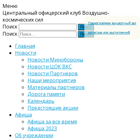
Меню
Центральный офицерский клуб Воздушно-
космических сил
Предоставляем концертный зал
Поиск
Поиск
артистам для выступлений
Главная
Новости
Новости Минобороны
Новости ЦОК ВКС
Новости Партнеров
Наши мероприятия
Материалы партнеров
Дорога памяти
Календарь
Предстоящие акции
Афиша
Афиша за все время
Афиша 2023
Об учреждении