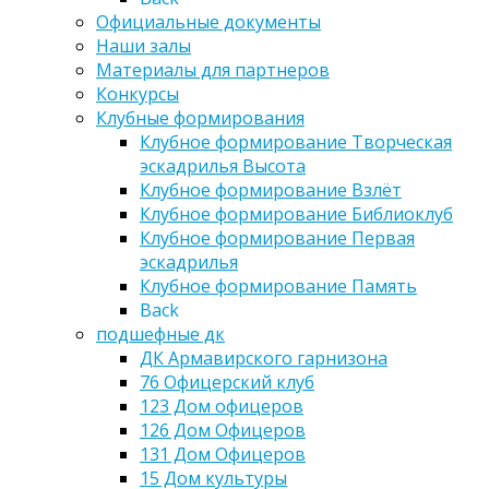
Официальные документы
Наши залы
Материалы для партнеров
Конкурсы
Клубные формирования
Клубное формирование Творческая
эскадрилья Высота
Клубное формирование Взлёт
Клубное формирование Библиоклуб
Клубное формирование Первая
эскадрилья
Клубное формирование Память
Back
подшефные дк
ДК Армавирского гарнизона
76 Офицерский клуб
123 Дом офицеров
126 Дом Офицеров
131 Дом Офицеров
15 Дом культуры