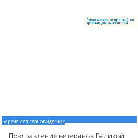
Меню
Центральный офицерский клуб Воздушно-космических сил
Предоставляем концертный зал
артистам для выступлений
Версия для слабовидящих
Перейти к содержимому
Поздравление ветеранов Великой