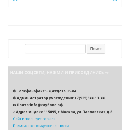
Навигация
<<
>>
по
записям
П
о
и
с
НАШИ СОЦСЕТИ, НАЖМИ И ПРИСОЕДИНИСЬ ⇒
к
✆ Телефон/факс:+7(499)237-05-84
✆ Администратор учреждения:+7(925)344-13-44
✉ Почта:info@клубвкс.рф
⌂ Адрес:индекс 115095, г.Москва, ул.Павловская,д.8.
Сайт использует cookies
Политика конфиденциальности