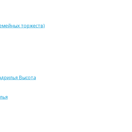
семейных торжеств)
адрилья Высота
лья