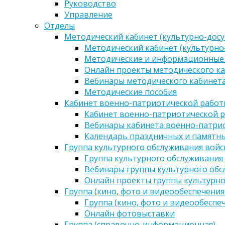
Руководство
Управление
Отделы
Методический кабинет (культурно-досу
Методический кабинет (культурно
Методические и информационные
Онлайн проекты методического ка
Вебинары методического кабинета
Методические пособия
Кабинет военно-патриотической работы
Кабинет военно-патриотической р
Вебинары кабинета военно-патрио
Календарь праздничных и памятны
Группа культурного обслуживания войс
Группа культурного обслуживания
Вебинары группы культурного обс
Онлайн проекты группы культурно
Группа (кино, фото и видеообеспечения
Группа (кино, фото и видеообеспе
Онлайн фотовыставки
Группа (справочно-информационная)