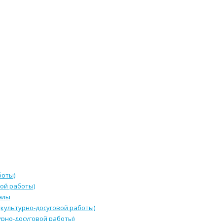
боты)
ой работы)
алы
культурно-досуговой работы)
урно-досуговой работы)