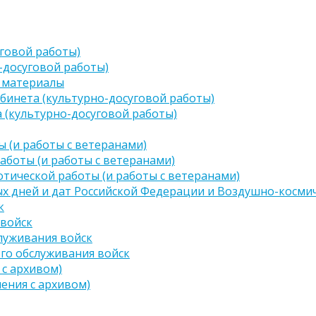
говой работы)
-досуговой работы)
 материалы
бинета (культурно-досуговой работы)
 (культурно-досуговой работы)
 (и работы с ветеранами)
аботы (и работы с ветеранами)
тической работы (и работы с ветеранами)
х дней и дат Российской Федерации и Воздушно-космич
к
 войск
луживания войск
го обслуживания войск
 с архивом)
чения с архивом)