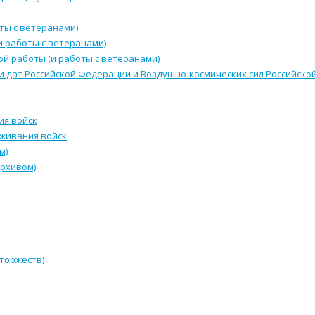
ты с ветеранами)
и работы с ветеранами)
й работы (и работы с ветеранами)
и дат Российской Федерации и Воздушно-космических сил Российск
ия войск
уживания войск
м)
архивом)
 торжеств)