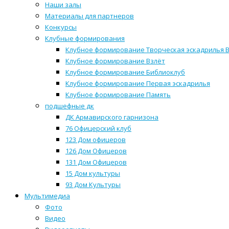
Наши залы
Материалы для партнеров
Конкурсы
Клубные формирования
Клубное формирование Творческая эскадрилья 
Клубное формирование Взлёт
Клубное формирование Библиоклуб
Клубное формирование Первая эскадрилья
Клубное формирование Память
подшефные дк
ДК Армавирского гарнизона
76 Офицерский клуб
123 Дом офицеров
126 Дом Офицеров
131 Дом Офицеров
15 Дом культуры
93 Дом Культуры
Мультимедиа
Фото
Видео