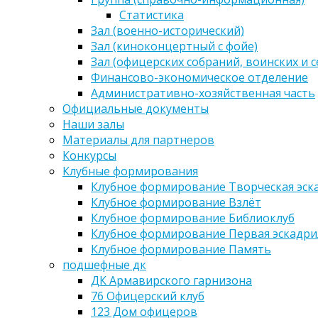
Статистика
Зал (военно-исторический)
Зал (киноконцертный с фойе)
Зал (офицерских собраний, воинских и 
Финансово-экономическое отделение
Административно-хозяйственная часть
Официальные документы
Наши залы
Материалы для партнеров
Конкурсы
Клубные формирования
Клубное формирование Творческая эск
Клубное формирование Взлёт
Клубное формирование Библиоклуб
Клубное формирование Первая эскадри
Клубное формирование Память
подшефные дк
ДК Армавирского гарнизона
76 Офицерский клуб
123 Дом офицеров