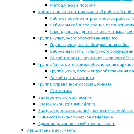
Методические пособия
Кабинет военно-патриотической работы (и рабо
Кабинет военно-патриотической работы (
Вебинары кабинета военно-патриотическо
Календарь праздничных и памятных дней 
Группа культурного обслуживания войск
Группа культурного обслуживания войск
Вебинары группы культурного обслуживан
Онлайн проекты группы культурного обсл
Группа (кино, фото и видеообеспечения с архиво
Группа (кино, фото и видеообеспечения с 
Онлайн фотовыставки
Группа (справочно-информационная)
Статистика
Зал (военно-исторический)
Зал (киноконцертный с фойе)
Зал (офицерских собраний, воинских и семейных
Финансово-экономическое отделение
Административно-хозяйственная часть
Официальные документы