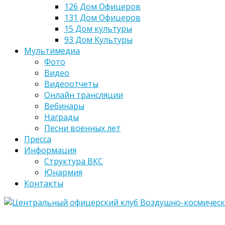
126 Дом Офицеров
131 Дом Офицеров
15 Дом культуры
93 Дом Культуры
Мультимедиа
Фото
Видео
Видеоотчеты
Онлайн трансляции
Вебинары
Награды
Песни военных лет
Пресса
Информация
Структура ВКС
Юнармия
Контакты