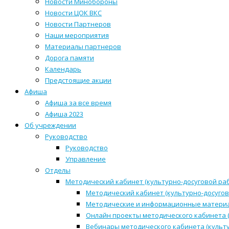
Новости Минобороны
Новости ЦОК ВКС
Новости Партнеров
Наши мероприятия
Материалы партнеров
Дорога памяти
Календарь
Предстоящие акции
Афиша
Афиша за все время
Афиша 2023
Об учреждении
Руководство
Руководство
Управление
Отделы
Методический кабинет (культурно-досуговой ра
Методический кабинет (культурно-досугов
Методические и информационные матери
Онлайн проекты методического кабинета (
Вебинары методического кабинета (культ