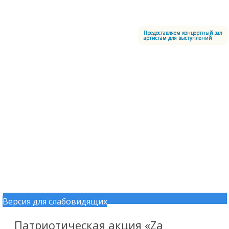
Меню
Центральный офицерский клуб Воздушно-космических сил
Предоставляем концертный зал
артистам для выступлений
Версия для слабовидящих
Перейти к содержимому
Патриотическая акция «Za