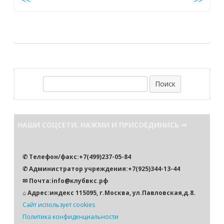
Навигация
<<
>>
по
записям
П
о
и
с
НАШИ СОЦСЕТИ, НАЖМИ И ПРИСОЕДИНИСЬ ⇒
к
✆ Телефон/факс:+7(499)237-05-84
✆ Администратор учреждения:+7(925)344-13-44
✉ Почта:info@клубвкс.рф
⌂ Адрес:индекс 115095, г.Москва, ул.Павловская,д.8.
Сайт использует cookies
Политика конфиденциальности