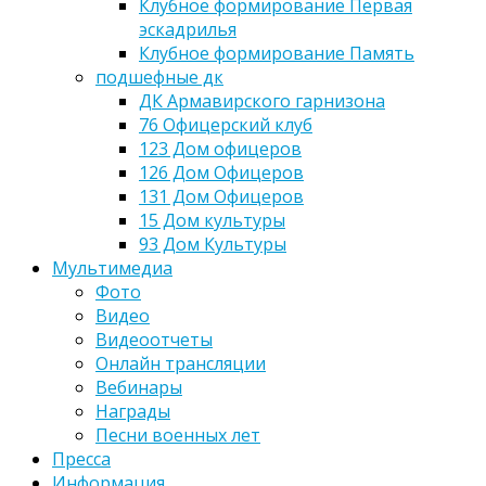
Клубное формирование Первая
эскадрилья
Клубное формирование Память
подшефные дк
ДК Армавирского гарнизона
76 Офицерский клуб
123 Дом офицеров
126 Дом Офицеров
131 Дом Офицеров
15 Дом культуры
93 Дом Культуры
Мультимедиа
Фото
Видео
Видеоотчеты
Онлайн трансляции
Вебинары
Награды
Песни военных лет
Пресса
Информация