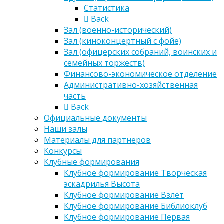
Статистика
Back
Зал (военно-исторический)
Зал (киноконцертный с фойе)
Зал (офицерских собраний, воинских и
семейных торжеств)
Финансово-экономическое отделение
Административно-хозяйственная
часть
Back
Официальные документы
Наши залы
Материалы для партнеров
Конкурсы
Клубные формирования
Клубное формирование Творческая
эскадрилья Высота
Клубное формирование Взлёт
Клубное формирование Библиоклуб
Клубное формирование Первая