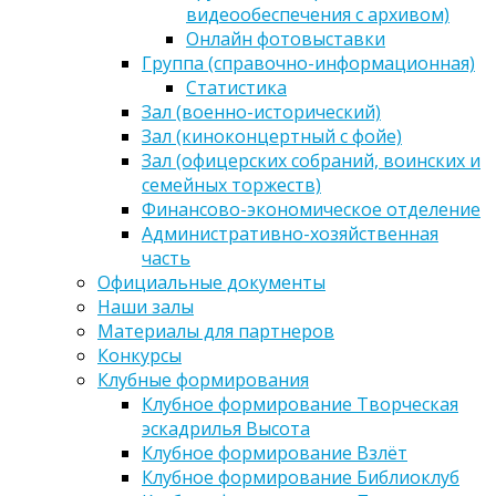
видеообеспечения с архивом)
Онлайн фотовыставки
Группа (справочно-информационная)
Статистика
Зал (военно-исторический)
Зал (киноконцертный с фойе)
Зал (офицерских собраний, воинских и
семейных торжеств)
Финансово-экономическое отделение
Административно-хозяйственная
часть
Официальные документы
Наши залы
Материалы для партнеров
Конкурсы
Клубные формирования
Клубное формирование Творческая
эскадрилья Высота
Клубное формирование Взлёт
Клубное формирование Библиоклуб