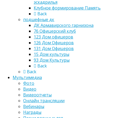
эскадрилья
Клубное формирование Память
Back
подшефные дк
ДК Армавирского гарнизона
76 Офицерский клуб
123 Дом офицеров
126 Дом Офицеров
131 Дом Офицеров
15 Дом культуры
93 Дом Культуры
Back
Back
Мультимедиа
Фото
Видео
Видеоотчеты
Онлайн трансляции
Вебинары
Награды