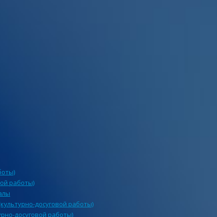
боты)
ой работы)
алы
культурно-досуговой работы)
урно-досуговой работы)