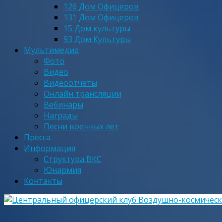
126 Дом Офицеров
131 Дом Офицеров
15 Дом культуры
93 Дом Культуры
Мультимедиа
Фото
Видео
Видеоотчеты
Онлайн трансляции
Вебинары
Награды
Песни военных лет
Пресса
Информация
Структура ВКС
Юнармия
Контакты