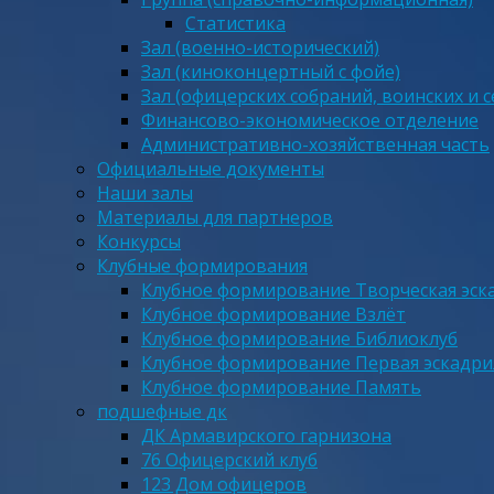
Статистика
Зал (военно-исторический)
Зал (киноконцертный с фойе)
Зал (офицерских собраний, воинских и 
Финансово-экономическое отделение
Административно-хозяйственная часть
Официальные документы
Наши залы
Материалы для партнеров
Конкурсы
Клубные формирования
Клубное формирование Творческая эск
Клубное формирование Взлёт
Клубное формирование Библиоклуб
Клубное формирование Первая эскадри
Клубное формирование Память
подшефные дк
ДК Армавирского гарнизона
76 Офицерский клуб
123 Дом офицеров