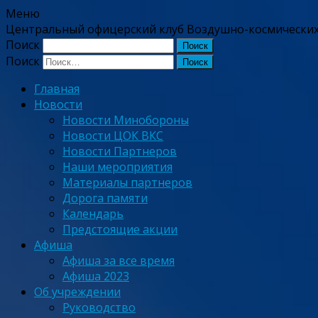
Меню
Центральный офицерский клуб Воздушно-космических
Поиск
Поиск
Главная
Новости
Новости Минобороны
Новости ЦОК ВКС
Новости Партнеров
Наши мероприятия
Материалы партнеров
Дорога памяти
Календарь
Предстоящие акции
Афиша
Афиша за все время
Афиша 2023
Об учреждении
Руководство