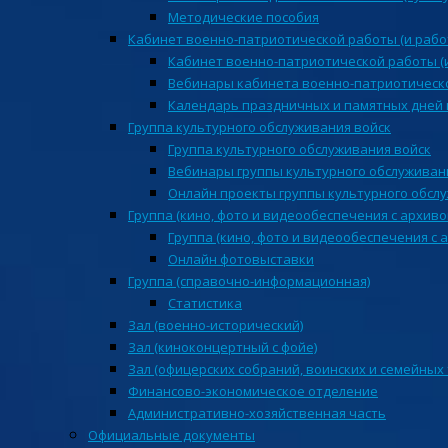
Методические пособия
Кабинет военно-патриотической работы (и рабо
Кабинет военно-патриотической работы (
Вебинары кабинета военно-патриотическо
Календарь праздничных и памятных дней 
Группа культурного обслуживания войск
Группа культурного обслуживания войск
Вебинары группы культурного обслуживан
Онлайн проекты группы культурного обсл
Группа (кино, фото и видеообеспечения с архиво
Группа (кино, фото и видеообеспечения с 
Онлайн фотовыставки
Группа (справочно-информационная)
Статистика
Зал (военно-исторический)
Зал (киноконцертный с фойе)
Зал (офицерских собраний, воинских и семейных
Финансово-экономическое отделение
Административно-хозяйственная часть
Официальные документы