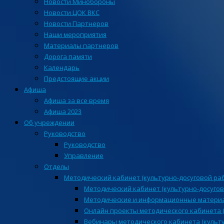
Новости Минобороны
Новости ЦОК ВКС
Новости Партнеров
Наши мероприятия
Материалы партнеров
Дорога памяти
Календарь
Предстоящие акции
Афиша
Афиша за все время
Афиша 2023
Об учреждении
Руководство
Руководство
Управление
Отделы
Методический кабинет (культурно-досуговой ра
Методический кабинет (культурно-досугов
Методические и информационные матери
Онлайн проекты методического кабинета (
Вебинары методического кабинета (культ