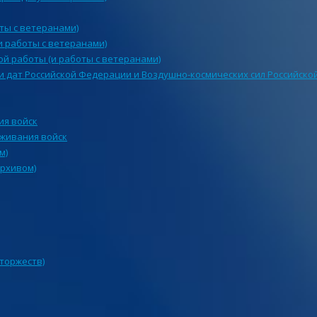
ты с ветеранами)
и работы с ветеранами)
й работы (и работы с ветеранами)
и дат Российской Федерации и Воздушно-космических сил Российск
ия войск
уживания войск
м)
архивом)
 торжеств)