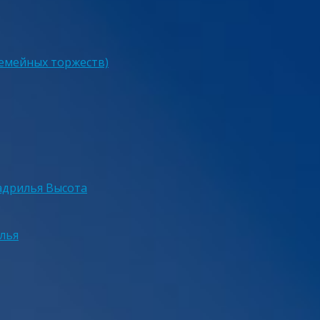
семейных торжеств)
адрилья Высота
лья