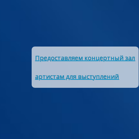
Предоставляем концертный зал
артистам для выступлений