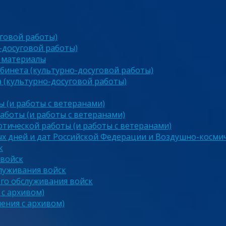
говой работы)
-досуговой работы)
 материалы
бинета (культурно-досуговой работы)
 (культурно-досуговой работы)
 (и работы с ветеранами)
аботы (и работы с ветеранами)
тической работы (и работы с ветеранами)
х дней и дат Российской Федерации и Воздушно-космич
к
 войск
луживания войск
го обслуживания войск
 с архивом)
чения с архивом)