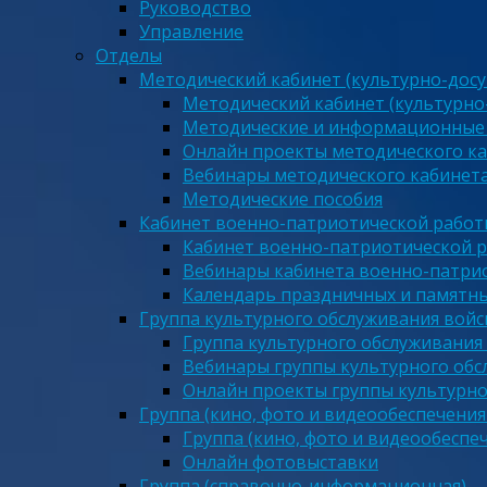
Руководство
Управление
Отделы
Методический кабинет (культурно-досу
Методический кабинет (культурно
Методические и информационные
Онлайн проекты методического ка
Вебинары методического кабинета
Методические пособия
Кабинет военно-патриотической работы
Кабинет военно-патриотической р
Вебинары кабинета военно-патрио
Календарь праздничных и памятны
Группа культурного обслуживания войс
Группа культурного обслуживания
Вебинары группы культурного обс
Онлайн проекты группы культурно
Группа (кино, фото и видеообеспечения
Группа (кино, фото и видеообеспе
Онлайн фотовыставки
Группа (справочно-информационная)