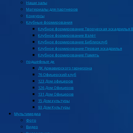
Наши залы
Материалы для партнеров
Конкурсы
Клубные формирования
Клубное формирование Творческая эскадрилья 
Клубное формирование Взлёт
Клубное формирование Библиоклуб
Клубное формирование Первая эскадрилья
Клубное формирование Память
подшефные дк
ДК Армавирского гарнизона
76 Офицерский клуб
123 Дом офицеров
126 Дом Офицеров
131 Дом Офицеров
15 Дом культуры
93 Дом Культуры
Мультимедиа
Фото
Видео