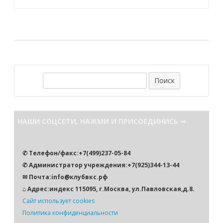
по
записям
П
о
и
с
НАШИ СОЦСЕТИ, НАЖМИ И ПРИСОЕДИНИСЬ ⇒
к
✆ Телефон/факс:+7(499)237-05-84
✆ Администратор учреждения:+7(925)344-13-44
✉ Почта:info@клубвкс.рф
⌂ Адрес:индекс 115095, г.Москва, ул.Павловская,д.8.
Сайт использует cookies
Политика конфиденциальности