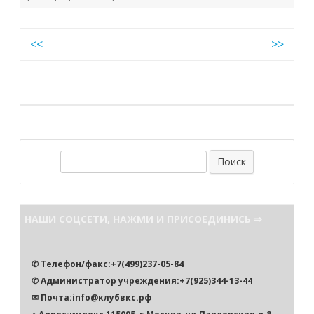
Навигация
<<
>>
по
записям
П
о
и
с
НАШИ СОЦСЕТИ, НАЖМИ И ПРИСОЕДИНИСЬ ⇒
к
✆ Телефон/факс:+7(499)237-05-84
✆ Администратор учреждения:+7(925)344-13-44
✉ Почта:info@клубвкс.рф