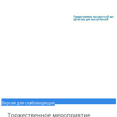
Меню
Центральный офицерский клуб Воздушно-космических сил
Предоставляем концертный зал
артистам для выступлений
Версия для слабовидящих
Перейти к содержимому
Торжественное мероприятие