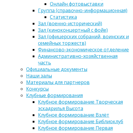
Онлайн фотовыставки
Группа (справочно-информационная)
Статистика
Зал (военно-исторический)
Зал (киноконцертный с фойе)
Зал (офицерских собраний, воинских и
семейных торжеств)
Финансово-экономическое отделение
Административно-хозяйственная
часть
Официальные документы
Наши залы
Материалы для партнеров
Конкурсы
Клубные формирования
Клубное формирование Творческая
эскадрилья Высота
Клубное формирование Взлёт
Клубное формирование Библиоклуб
Клубное формирование Первая