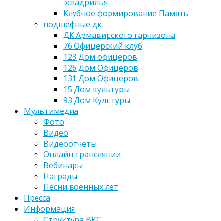
эскадрилья
Клубное формирование Память
подшефные дк
ДК Армавирского гарнизона
76 Офицерский клуб
123 Дом офицеров
126 Дом Офицеров
131 Дом Офицеров
15 Дом культуры
93 Дом Культуры
Мультимедиа
Фото
Видео
Видеоотчеты
Онлайн трансляции
Вебинары
Награды
Песни военных лет
Пресса
Информация
Структура ВКС