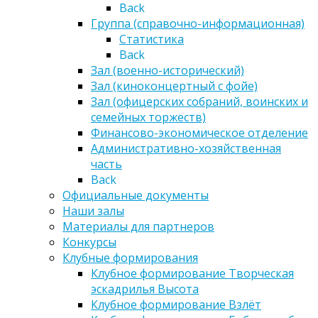
Back
Группа (справочно-информационная)
Статистика
Back
Зал (военно-исторический)
Зал (киноконцертный с фойе)
Зал (офицерских собраний, воинских и
семейных торжеств)
Финансово-экономическое отделение
Административно-хозяйственная
часть
Back
Официальные документы
Наши залы
Материалы для партнеров
Конкурсы
Клубные формирования
Клубное формирование Творческая
эскадрилья Высота
Клубное формирование Взлёт