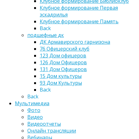
Клубное формирование Библиоклуб
Клубное формирование Первая
эскадрилья
Клубное формирование Память
Back
подшефные дк
ДК Армавирского гарнизона
76 Офицерский клуб
123 Дом офицеров
126 Дом Офицеров
131 Дом Офицеров
15 Дом культуры
93 Дом Культуры
Back
Back
Мультимедиа
Фото
Видео
Видеоотчеты
Онлайн трансляции
Вебинары