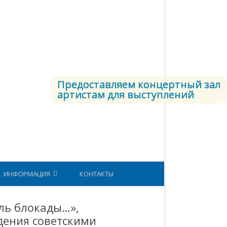
Предоставляем концертный зал
артистам для выступлений
ИНФОРМАЦИЯ
КОНТАКТЫ
СТРУКТУРА ВКС
ль блокады…»,
дения советскими
ЕТОДИЧЕСКИЙ КАБИНЕТ
ЮНАРМИЯ