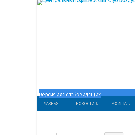
Центральный офицерский клу
Версия для слабовидящих
ГЛАВНАЯ
НОВОСТИ
АФИША
НОВОСТИ МИНОБОРОНЫ
АФИША ЗА 
НОВОСТИ ЦОК ВКС
АФИША 202