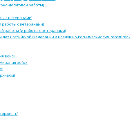
урно-досуговой работы)
ты с ветеранами)
и работы с ветеранами)
й работы (и работы с ветеранами)
и дат Российской Федерации и Воздушно-космических сил Российск
ия войск
уживания войск
м)
архивом)
 торжеств)