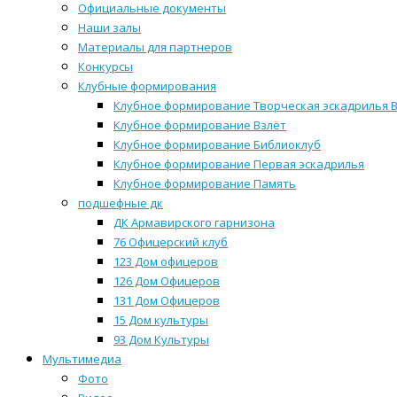
Официальные документы
Наши залы
Материалы для партнеров
Конкурсы
Клубные формирования
Клубное формирование Творческая эскадрилья 
Клубное формирование Взлёт
Клубное формирование Библиоклуб
Клубное формирование Первая эскадрилья
Клубное формирование Память
подшефные дк
ДК Армавирского гарнизона
76 Офицерский клуб
123 Дом офицеров
126 Дом Офицеров
131 Дом Офицеров
15 Дом культуры
93 Дом Культуры
Мультимедиа
Фото