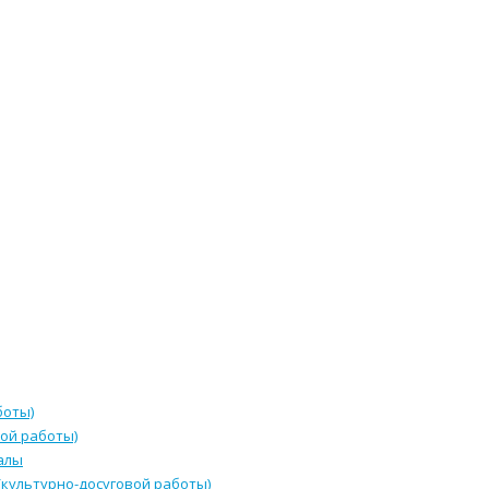
боты)
ой работы)
алы
культурно-досуговой работы)