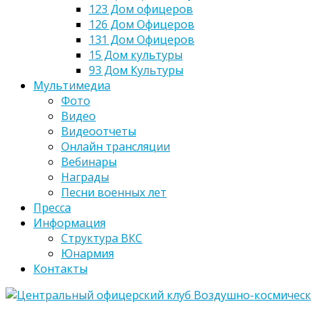
123 Дом офицеров
126 Дом Офицеров
131 Дом Офицеров
15 Дом культуры
93 Дом Культуры
Мультимедиа
Фото
Видео
Видеоотчеты
Онлайн трансляции
Вебинары
Награды
Песни военных лет
Пресса
Информация
Структура ВКС
Юнармия
Контакты