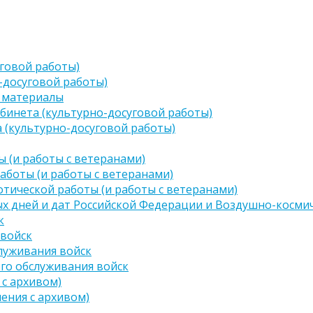
говой работы)
-досуговой работы)
 материалы
бинета (культурно-досуговой работы)
 (культурно-досуговой работы)
 (и работы с ветеранами)
аботы (и работы с ветеранами)
тической работы (и работы с ветеранами)
х дней и дат Российской Федерации и Воздушно-космич
к
 войск
луживания войск
го обслуживания войск
 с архивом)
чения с архивом)