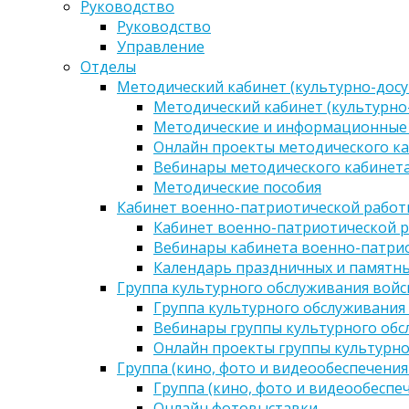
Руководство
Руководство
Управление
Отделы
Методический кабинет (культурно-досу
Методический кабинет (культурно
Методические и информационные
Онлайн проекты методического ка
Вебинары методического кабинета
Методические пособия
Кабинет военно-патриотической работы
Кабинет военно-патриотической р
Вебинары кабинета военно-патрио
Календарь праздничных и памятны
Группа культурного обслуживания войс
Группа культурного обслуживания
Вебинары группы культурного обс
Онлайн проекты группы культурно
Группа (кино, фото и видеообеспечения
Группа (кино, фото и видеообеспе
Онлайн фотовыставки