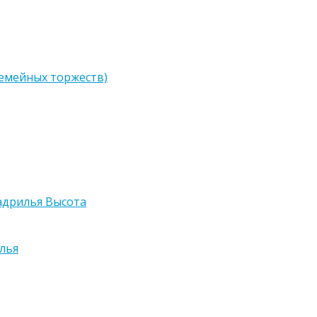
семейных торжеств)
адрилья Высота
лья