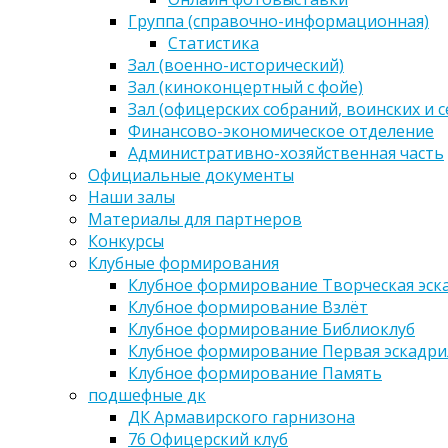
Группа (справочно-информационная)
Статистика
Зал (военно-исторический)
Зал (киноконцертный с фойе)
Зал (офицерских собраний, воинских и 
Финансово-экономическое отделение
Административно-хозяйственная часть
Официальные документы
Наши залы
Материалы для партнеров
Конкурсы
Клубные формирования
Клубное формирование Творческая эск
Клубное формирование Взлёт
Клубное формирование Библиоклуб
Клубное формирование Первая эскадри
Клубное формирование Память
подшефные дк
ДК Армавирского гарнизона
76 Офицерский клуб