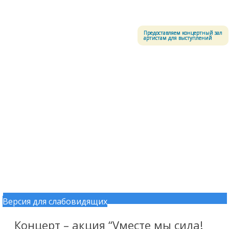
Меню
Центральный офицерский клуб Воздушно-космических сил
Предоставляем концертный зал
артистам для выступлений
Версия для слабовидящих
Перейти к содержимому
Концерт – акция “Vместе мы сила!