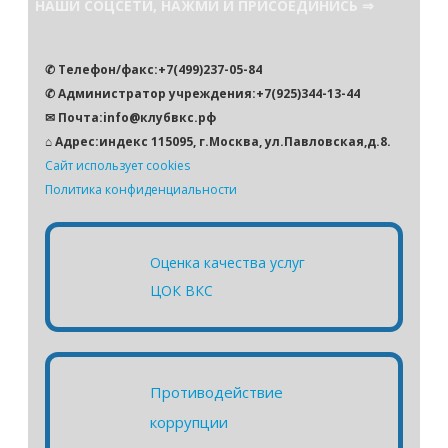
НАШИ СОЦСЕТИ, НАЖМИ И ПРИСОЕДИНИСЬ ⇒
к
✆ Телефон/факс:+7(499)237-05-84
✆ Администратор учреждения:+7(925)344-13-44
✉ Почта:info@клубвкс.рф
⌂ Адрес:индекс 115095, г.Москва, ул.Павловская,д.8.
Сайт использует cookies
Политика конфиденциальности
Оценка качества услуг
ЦОК ВКС
Противодействие
коррупции