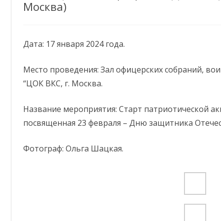
(КУЛЬТУРНО-ДОСУГОВОЙ
(
Москва)
ОФИЦИАЛЬНЫЕ ДОКУМЕНТЫ
ВИДЕООТЧЕТЫ
РАБОТЫ)
Р
НАШИ ЗАЛЫ
ОНЛАЙН ТРАНСЛЯЦИИ
КАБИНЕТ ВОЕННО-
М
К
Дата: 17 января 2024 года.
ПАТРИОТИЧЕСКОЙ РАБОТЫ (И
П
МАТЕРИАЛЫ ДЛЯ ПАРТНЕРОВ
ВЕБИНАРЫ
РАБОТЫ С ВЕТЕРАНАМИ)
М
Р
Место проведения: Зал офицерских собраний, во
КОНКУРСЫ
НАГРАДЫ
ГРУППА КУЛЬТУРНОГО
О
В
Г
“ЦОК ВКС, г. Москва.
ОБСЛУЖИВАНИЯ ВОЙСК
М
П
О
КЛУБНЫЕ ФОРМИРОВАНИЯ
ПЕСНИ ВОЕННЫХ ЛЕТ
КЛУБНОЕ ФОРМИРОВАНИЕ
(
Р
ТВОРЧЕСКАЯ ЭСКАДРИЛЬЯ
Название мероприятия: Старт патриотической ак
ГРУППА (КИНО, ФОТО И
В
Г
ПОДШЕФНЫЕ ДК
ДК АРМАВИРСКОГО ГАРНИЗОНА
Р
ВЫСОТА
посвященная 23 февраля – Дню защитника Отечес
ВИДЕООБЕСПЕЧЕНИЯ С
К
К
В
76 ОФИЦЕРСКИЙ КЛУБ
АРХИВОМ)
В
П
В
А
КЛУБНОЕ ФОРМИРОВАНИЕ
К
Р
Фотограф: Ольга Шацкая.
ВЗЛЁТ
123 ДОМ ОФИЦЕРОВ
ГРУППА (СПРАВОЧНО-
О
О
С
Д
В
ИНФОРМАЦИОННАЯ)
К
КЛУБНОЕ ФОРМИРОВАНИЕ
Р
126 ДОМ ОФИЦЕРОВ
М
В
БИБЛИОКЛУБ
ЗАЛ (ВОЕННО-ИСТОРИЧЕСКИЙ)
131 ДОМ ОФИЦЕРОВ
КЛУБНОЕ ФОРМИРОВАНИЕ
ЗАЛ (КИНОКОНЦЕРТНЫЙ С
ПЕРВАЯ ЭСКАДРИЛЬЯ
15 ДОМ КУЛЬТУРЫ
ФОЙЕ)