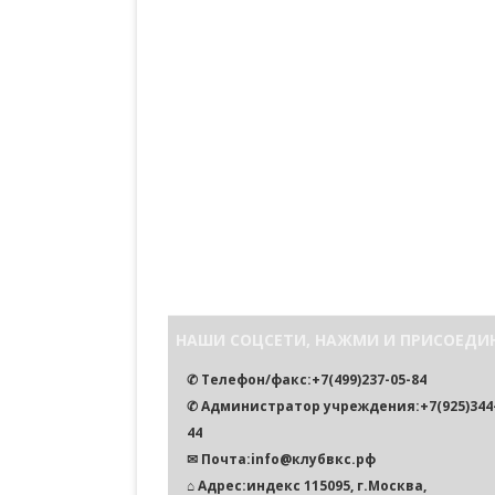
НАШИ СОЦСЕТИ, НАЖМИ И ПРИСОЕДИ
✆ Телефон/факс:+7(499)237-05-84
✆ Администратор учреждения:+7(925)344-
44
✉ Почта:info@клубвкс.рф
⌂ Адрес:индекс 115095, г.Москва,