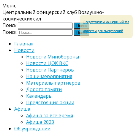
Меню
Центральный офицерский клуб Воздушно-
космических сил
Предоставляем концертный зал
Поиск
артистам для выступлений
Поиск
Главная
Новости
Новости Минобороны
Новости ЦОК ВКС
Новости Партнеров
Наши мероприятия
Материалы партнеров
Дорога памяти
Календарь
Предстоящие акции
Афиша
Афиша за все время
Афиша 2023
Об учреждении