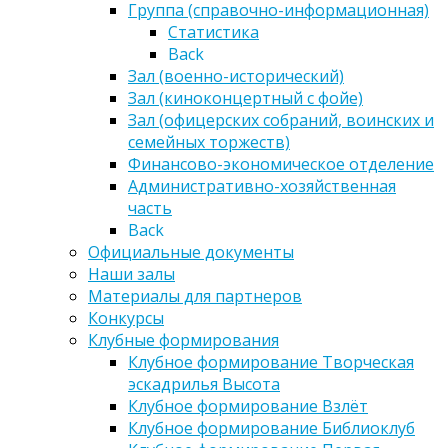
Группа (справочно-информационная)
Статистика
Back
Зал (военно-исторический)
Зал (киноконцертный с фойе)
Зал (офицерских собраний, воинских и
семейных торжеств)
Финансово-экономическое отделение
Административно-хозяйственная
часть
Back
Официальные документы
Наши залы
Материалы для партнеров
Конкурсы
Клубные формирования
Клубное формирование Творческая
эскадрилья Высота
Клубное формирование Взлёт
Клубное формирование Библиоклуб