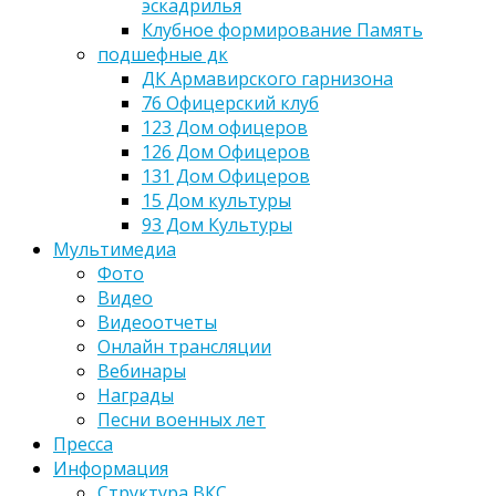
эскадрилья
Клубное формирование Память
подшефные дк
ДК Армавирского гарнизона
76 Офицерский клуб
123 Дом офицеров
126 Дом Офицеров
131 Дом Офицеров
15 Дом культуры
93 Дом Культуры
Мультимедиа
Фото
Видео
Видеоотчеты
Онлайн трансляции
Вебинары
Награды
Песни военных лет
Пресса
Информация
Структура ВКС