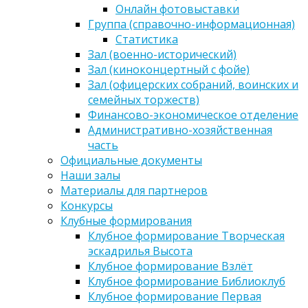
Онлайн фотовыставки
Группа (справочно-информационная)
Статистика
Зал (военно-исторический)
Зал (киноконцертный с фойе)
Зал (офицерских собраний, воинских и
семейных торжеств)
Финансово-экономическое отделение
Административно-хозяйственная
часть
Официальные документы
Наши залы
Материалы для партнеров
Конкурсы
Клубные формирования
Клубное формирование Творческая
эскадрилья Высота
Клубное формирование Взлёт
Клубное формирование Библиоклуб
Клубное формирование Первая