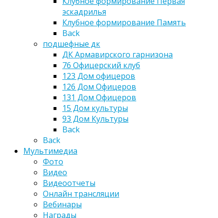
Клубное формирование Первая
эскадрилья
Клубное формирование Память
Back
подшефные дк
ДК Армавирского гарнизона
76 Офицерский клуб
123 Дом офицеров
126 Дом Офицеров
131 Дом Офицеров
15 Дом культуры
93 Дом Культуры
Back
Back
Мультимедиа
Фото
Видео
Видеоотчеты
Онлайн трансляции
Вебинары
Награды