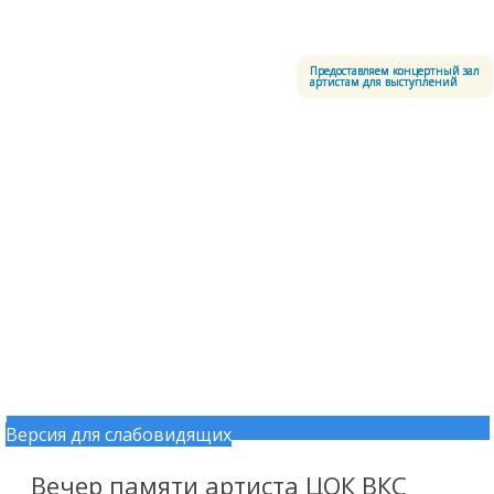
Меню
Центральный офицерский клуб Воздушно-космических сил
Предоставляем концертный зал
артистам для выступлений
Версия для слабовидящих
Перейти к содержимому
Вечер памяти артиста ЦОК ВКС