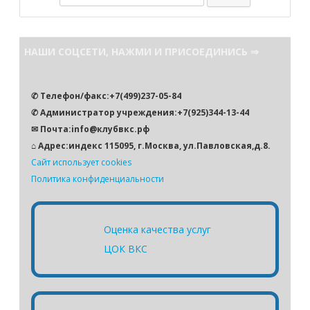
о
и
с
НАШИ СОЦСЕТИ, НАЖМИ И ПРИСОЕДИНИСЬ ⇒
к
✆ Телефон/факс:+7(499)237-05-84
✆ Администратор учреждения:+7(925)344-13-44
✉ Почта:info@клубвкс.рф
⌂ Адрес:индекс 115095, г.Москва, ул.Павловская,д.8.
Сайт использует cookies
Политика конфиденциальности
Оценка качества услуг
ЦОК ВКС