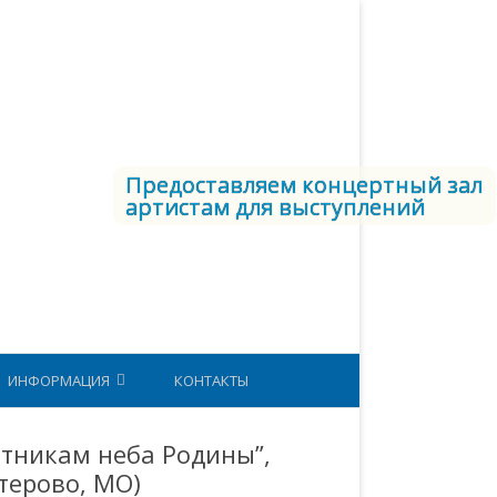
Предоставляем концертный зал
артистам для выступлений
ИНФОРМАЦИЯ
КОНТАКТЫ
СТРУКТУРА ВКС
тникам неба Родины”,
терово, МО)
ЕТОДИЧЕСКИЙ КАБИНЕТ
ЮНАРМИЯ