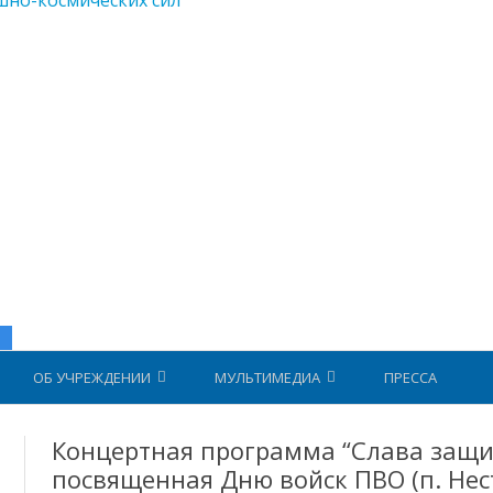
б Воздушно-космических сил
Перейти к содержимому
ОБ УЧРЕЖДЕНИИ
МУЛЬТИМЕДИА
ПРЕССА
ВСЕ ВРЕМЯ
РУКОВОДСТВО
ФОТО
РУКОВОДСТВО
Концертная программа “Слава защи
3
ОТДЕЛЫ
посвященная Дню войск ПВО (п. Нес
ВИДЕО
УПРАВЛЕНИЕ
МЕТОДИЧЕСКИЙ КАБИНЕТ
М