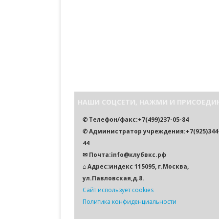
НАШИ СОЦСЕТИ, НАЖМИ И ПРИСОЕДИ
✆ Телефон/факс:+7(499)237-05-84
✆ Администратор учреждения:+7(925)344-
44
✉ Почта:info@клубвкс.рф
⌂ Адрес:индекс 115095, г.Москва,
ул.Павловская,д.8.
Сайт использует cookies
Политика конфиденциальности