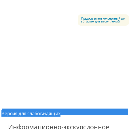
Меню
Центральный офицерский клуб Воздушно-космических сил
Предоставляем концертный зал
артистам для выступлений
Версия для слабовидящих
Перейти к содержимому
Информационно-экскурсионное