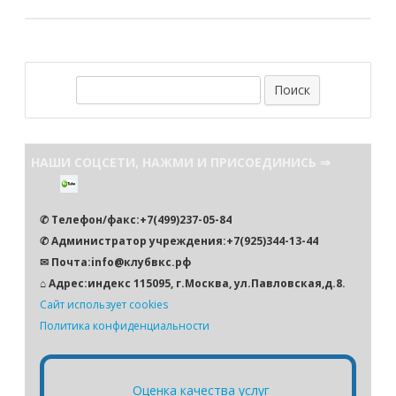
П
о
и
с
НАШИ СОЦСЕТИ, НАЖМИ И ПРИСОЕДИНИСЬ ⇒
к
✆ Телефон/факс:+7(499)237-05-84
✆ Администратор учреждения:+7(925)344-13-44
✉ Почта:info@клубвкс.рф
⌂ Адрес:индекс 115095, г.Москва, ул.Павловская,д.8.
Сайт использует cookies
Политика конфиденциальности
Оценка качества услуг