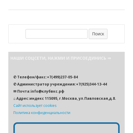
П
о
и
с
НАШИ СОЦСЕТИ, НАЖМИ И ПРИСОЕДИНИСЬ ⇒
к
✆ Телефон/факс:+7(499)237-05-84
✆ Администратор учреждения:+7(925)344-13-44
✉ Почта:info@клубвкс.рф
⌂ Адрес:индекс 115095, г.Москва, ул.Павловская,д.8.
Сайт использует cookies
Политика конфиденциальности