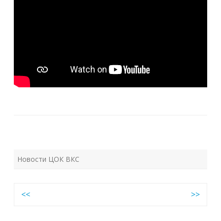
Новости ЦОК ВКС
Навигация
<<
>>
по
записям