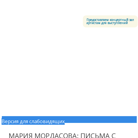
Меню
Центральный офицерский клуб Воздушно-космических сил
Предоставляем концертный зал
артистам для выступлений
Версия для слабовидящих
Перейти к содержимому
МАРИЯ МОРДАСОВА: ПИСЬМА С