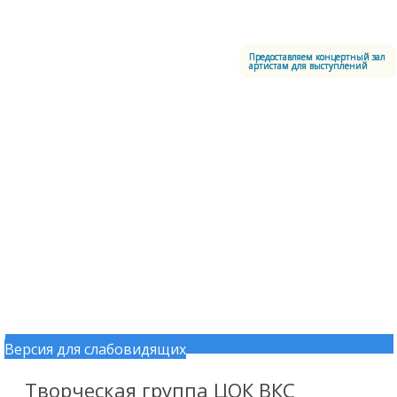
Меню
Центральный офицерский клуб Воздушно-космических сил
Предоставляем концертный зал
артистам для выступлений
Версия для слабовидящих
Перейти к содержимому
Творческая группа ЦОК ВКС