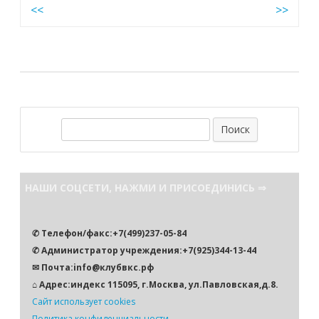
Навигация
<<
>>
по
записям
П
о
и
с
НАШИ СОЦСЕТИ, НАЖМИ И ПРИСОЕДИНИСЬ ⇒
к
✆ Телефон/факс:+7(499)237-05-84
✆ Администратор учреждения:+7(925)344-13-44
✉ Почта:info@клубвкс.рф
⌂ Адрес:индекс 115095, г.Москва, ул.Павловская,д.8.
Сайт использует cookies
Политика конфиденциальности