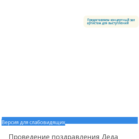
Меню
Центральный офицерский клуб Воздушно-космических сил
Предоставляем концертный зал
артистам для выступлений
Версия для слабовидящих
Перейти к содержимому
Проведение поздравления Деда