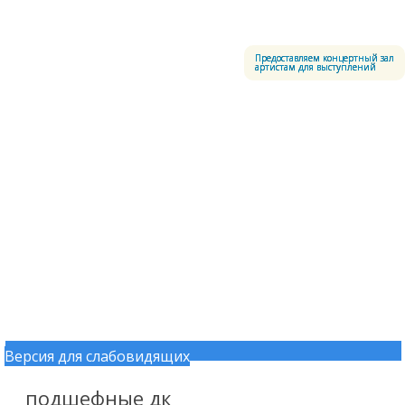
Меню
Центральный офицерский клуб Воздушно-космических сил
Предоставляем концертный зал
артистам для выступлений
Версия для слабовидящих
Перейти к содержимому
подшефные дк