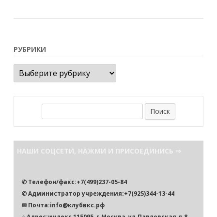
РУБРИКИ
Рубрики
П
о
и
с
НАШИ СОЦСЕТИ, НАЖМИ И ПРИСОЕДИНИСЬ ⇒
к
✆ Телефон/факс:+7(499)237-05-84
✆ Администратор учреждения:+7(925)344-13-44
✉ Почта:info@клубвкс.рф
⌂ Адрес:индекс 115095, г.Москва, ул.Павловская,д.8.