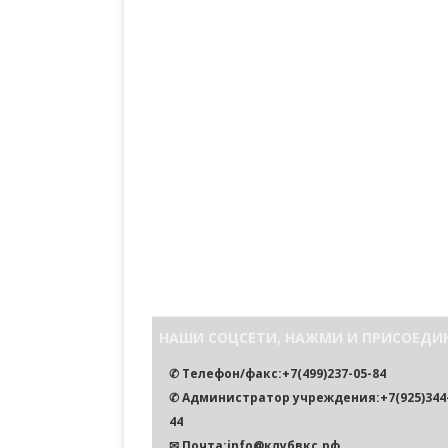
НАШИ СОЦСЕТИ, НАЖМИ И ПРИСОЕДИ
✆ Телефон/факс:+7(499)237-05-84
✆ Администратор учреждения:+7(925)344-
44
✉ Почта:info@клубвкс.рф