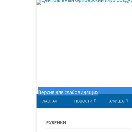
Центральный офицерский клу
Версия для слабовидящих
ГЛАВНАЯ
НОВОСТИ
АФИША
НОВОСТИ МИНОБОРОНЫ
АФИША ЗА 
РУБРИКИ
НОВОСТИ ЦОК ВКС
АФИША 202