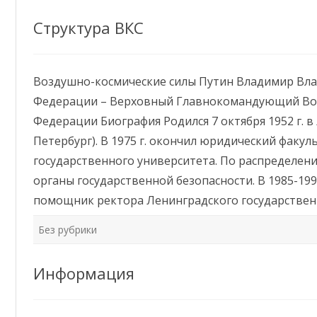
КЛУБНОЕ ФОРМИРОВАНИЕ
93 ДОМ КУЛЬТУРЫ
Структура ВКС
ЗАЛ (ОФИЦЕРСКИХ СОБРАНИЙ,
ПАМЯТЬ
ВОИНСКИХ И СЕМЕЙНЫХ
ТОРЖЕСТВ)
Воздушно-космические силы Путин Владимир Вл
ФИНАНСОВО-ЭКОНОМИЧЕСКОЕ
Федерации – Верховный Главнокомандующий Во
ОТДЕЛЕНИЕ
Федерации Биография Родился 7 октября 1952 г. в
АДМИНИСТРАТИВНО-
Петербург). В 1975 г. окончил юридический факу
ХОЗЯЙСТВЕННАЯ ЧАСТЬ
государственного университета. По распределени
органы государственной безопасности. В 1985-1990 г
помощник ректора Ленинградского государстве
Без рубрики
Информация