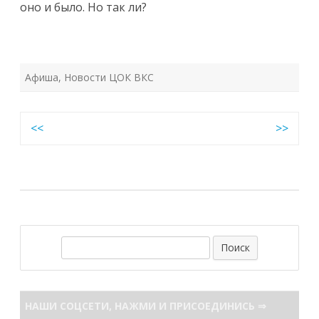
оно и было. Но так ли?
Афиша
,
Новости ЦОК ВКС
Навигация
<<
>>
по
записям
П
о
и
с
НАШИ СОЦСЕТИ, НАЖМИ И ПРИСОЕДИНИСЬ ⇒
к