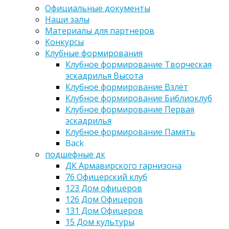
Официальные документы
Наши залы
Материалы для партнеров
Конкурсы
Клубные формирования
Клубное формирование Творческая
эскадрилья Высота
Клубное формирование Взлёт
Клубное формирование Библиоклуб
Клубное формирование Первая
эскадрилья
Клубное формирование Память
Back
подшефные дк
ДК Армавирского гарнизона
76 Офицерский клуб
123 Дом офицеров
126 Дом Офицеров
131 Дом Офицеров
15 Дом культуры