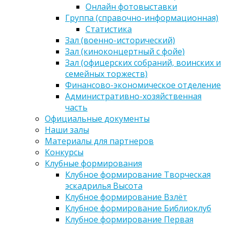
Онлайн фотовыставки
Группа (справочно-информационная)
Статистика
Зал (военно-исторический)
Зал (киноконцертный с фойе)
Зал (офицерских собраний, воинских и
семейных торжеств)
Финансово-экономическое отделение
Административно-хозяйственная
часть
Официальные документы
Наши залы
Материалы для партнеров
Конкурсы
Клубные формирования
Клубное формирование Творческая
эскадрилья Высота
Клубное формирование Взлёт
Клубное формирование Библиоклуб
Клубное формирование Первая