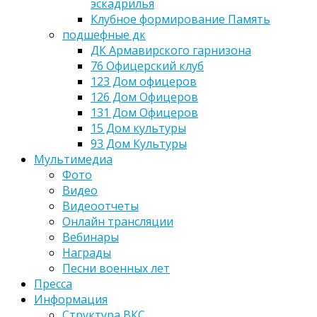
эскадрилья
Клубное формирование Память
подшефные дк
ДК Армавирского гарнизона
76 Офицерский клуб
123 Дом офицеров
126 Дом Офицеров
131 Дом Офицеров
15 Дом культуры
93 Дом Культуры
Мультимедиа
Фото
Видео
Видеоотчеты
Онлайн трансляции
Вебинары
Награды
Песни военных лет
Пресса
Информация
Структура ВКС