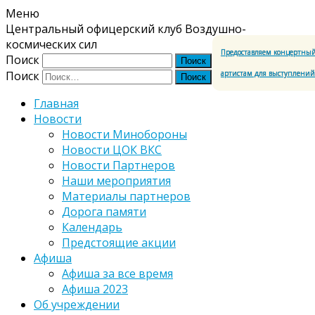
Меню
Центральный офицерский клуб Воздушно-
космических сил
Предоставляем концертный
Поиск
артистам для выступлени
Поиск
Главная
Новости
Новости Минобороны
Новости ЦОК ВКС
Новости Партнеров
Наши мероприятия
Материалы партнеров
Дорога памяти
Календарь
Предстоящие акции
Афиша
Афиша за все время
Афиша 2023
Об учреждении