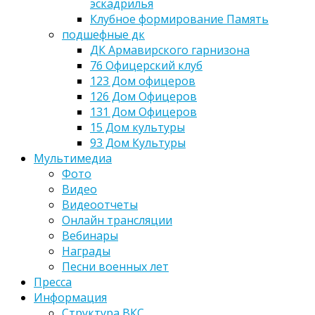
эскадрилья
Клубное формирование Память
подшефные дк
ДК Армавирского гарнизона
76 Офицерский клуб
123 Дом офицеров
126 Дом Офицеров
131 Дом Офицеров
15 Дом культуры
93 Дом Культуры
Мультимедиа
Фото
Видео
Видеоотчеты
Онлайн трансляции
Вебинары
Награды
Песни военных лет
Пресса
Информация
Структура ВКС