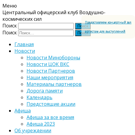
Меню
Центральный офицерский клуб Воздушно-
космических сил
Предоставляем концертный зал
Поиск
артистам для выступлений
Поиск
Главная
Новости
Новости Минобороны
Новости ЦОК ВКС
Новости Партнеров
Наши мероприятия
Материалы партнеров
Дорога памяти
Календарь
Предстоящие акции
Афиша
Афиша за все время
Афиша 2023
Об учреждении