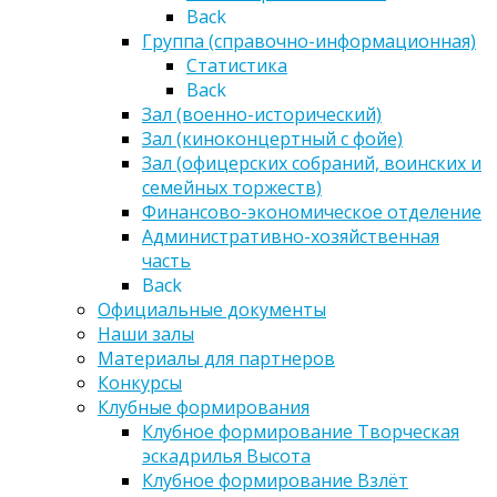
Back
Группа (справочно-информационная)
Статистика
Back
Зал (военно-исторический)
Зал (киноконцертный с фойе)
Зал (офицерских собраний, воинских и
семейных торжеств)
Финансово-экономическое отделение
Административно-хозяйственная
часть
Back
Официальные документы
Наши залы
Материалы для партнеров
Конкурсы
Клубные формирования
Клубное формирование Творческая
эскадрилья Высота
Клубное формирование Взлёт