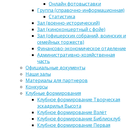
Онлайн фотовыставки
Группа (справочно-информационная)
Статистика
Зал (военно-исторический)
Зал (киноконцертный с фойе)
Зал (офицерских собраний, воинских и
семейных торжеств)
Финансово-экономическое отделение
Административно-хозяйственная
часть
Официальные документы
Наши залы
Материалы для партнеров
Конкурсы
Клубные формирования
Клубное формирование Творческая
эскадрилья Высота
Клубное формирование Взлёт
Клубное формирование Библиоклуб
Клубное формирование Первая