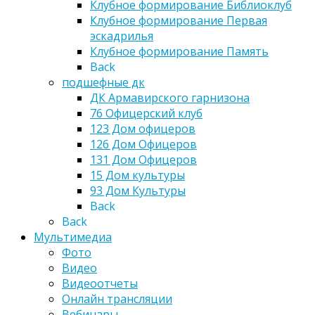
Клубное формирование Библиоклуб
Клубное формирование Первая
эскадрилья
Клубное формирование Память
Back
подшефные дк
ДК Армавирского гарнизона
76 Офицерский клуб
123 Дом офицеров
126 Дом Офицеров
131 Дом Офицеров
15 Дом культуры
93 Дом Культуры
Back
Back
Мультимедиа
Фото
Видео
Видеоотчеты
Онлайн трансляции
Вебинары